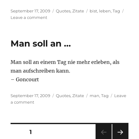
Posted
Categories
Tags
September 17, 2009
Quotes
,
Zitate
bist
,
leben
,
Tag
on
on
Leave a comment
Im
Leben
eines
Man soll an …
…
Man soll an einem Tag nie mehr erleben, als
man aufschreiben kann.
– Goncourt
Posted
Categories
Tags
September 17, 2009
Quotes
,
Zitate
man
,
Tag
Leave
on
on
a comment
Man
soll
an
…
Posts
PAGE
1