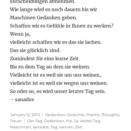
Entscheidungen abnehmen.
Wie lange wird es noch dauern bis wir
Maschinen Gedanken geben.
Schaffen wir es Gefühle in Ihnen zu wecken?
Wenn ja,
vielleicht schaffen wir es das sie lachen.
Das sie glücklich sind.
Zumindest für eine kurze Zeit.
Bis zu dem Tag an dem sie weinen.
Vielleicht ist es weil sie um uns weinen,
vielleicht ist es weil sie wegen uns weinen.
So oder so, es wird unser letzter Tag sein.
– sanados
Posted
Categories
January 12, 2013
Gedanken
,
Gedichte
,
Poems
,
Thoughts
,
on
Tags
Trauer
Der Tag
,
Gedanken
,
hle
,
Ja
,
letzter Tag
,
Maschinen
,
sanados
,
Tag
,
weinen
,
Zeit