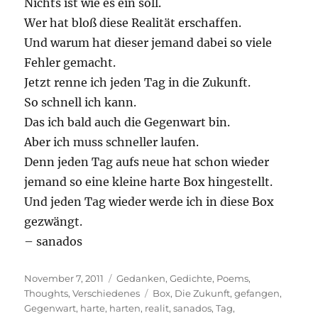
Nichts ist wie es ein soll.
Wer hat bloß diese Realität erschaffen.
Und warum hat dieser jemand dabei so viele
Fehler gemacht.
Jetzt renne ich jeden Tag in die Zukunft.
So schnell ich kann.
Das ich bald auch die Gegenwart bin.
Aber ich muss schneller laufen.
Denn jeden Tag aufs neue hat schon wieder
jemand so eine kleine harte Box hingestellt.
Und jeden Tag wieder werde ich in diese Box
gezwängt.
– sanados
Posted
Categories
November 7, 2011
Gedanken
,
Gedichte
,
Poems
,
on
Tags
Thoughts
,
Verschiedenes
Box
,
Die Zukunft
,
gefangen
,
Gegenwart
,
harte
,
harten
,
realit
,
sanados
,
Tag
,