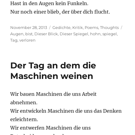
Hast in den Augen kein Funkeln.
Nur noch einer blieb, der über dich flucht.
Posted
Categories
Tags
November 28, 2013
Gedichte
,
Kritik
,
Poems
,
Thoughts
on
Augen
,
bist
,
Dieser Blick
,
Dieser Spiegel
,
hohn
,
spiegel
,
Tag
,
verloren
Der Tag an dem die
Maschinen weinen
Wir bauen Maschinen die uns Arbeit
abnehmen.
Wir entwickeln Maschinen die uns das Denken
erleichtern.
Wir entwerfen Maschinen die uns