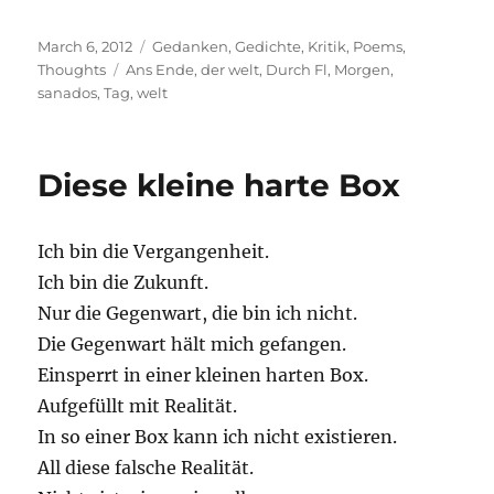
Posted
Categories
March 6, 2012
Gedanken
,
Gedichte
,
Kritik
,
Poems
,
on
Tags
Thoughts
Ans Ende
,
der welt
,
Durch Fl
,
Morgen
,
sanados
,
Tag
,
welt
Diese kleine harte Box
Ich bin die Vergangenheit.
Ich bin die Zukunft.
Nur die Gegenwart, die bin ich nicht.
Die Gegenwart hält mich gefangen.
Einsperrt in einer kleinen harten Box.
Aufgefüllt mit Realität.
In so einer Box kann ich nicht existieren.
All diese falsche Realität.