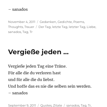
– sanados
Posted
Categories
November 4, 2011
Gedanken
,
Gedichte
,
Poems
,
on
Tags
Thoughts
,
Trauer
Der Tag
,
letzte Tag
,
letzter Tag
,
Liebe
,
sanados
,
Tag
,
Tr
Vergieße jeden …
Vergieße jeden Tag eine Träne.
Für alle die du verloren hast
und für alle die du liebst.
Und hoffe das es nie die selben sein werden.
– sanados
Posted
Categories
Tags
September 9, 2011
Quotes
,
Zitate
sanados
,
Tag
,
Tr
,