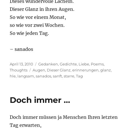
Dieses wundervolle Lächeln.
Dieser Glanz in ihren Augen.
So wie vor einem Monat,
so wie vor zwei Wochen.
So wie jeden Tag.
– sanados
Posted
Categories
April 13, 2010
Gedanken
,
Gedichte
,
Liebe
,
Poems
,
on
Tags
Thoughts
Augen
,
Dieser Glanz
,
erinnerungen
,
glanz
,
hle
,
langsam
,
sanados
,
sanft
,
starre
,
Tag
Doch immer …
Doch immer müssen ja Menschen Ihren letzten
Tag erwarten,