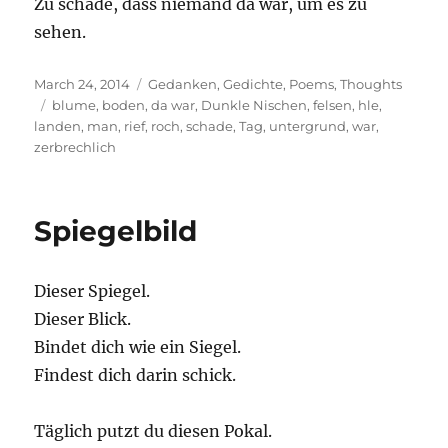
Zu schade, dass niemand da war, um es zu
sehen.
Posted
Categories
March 24, 2014
Gedanken
,
Gedichte
,
Poems
,
Thoughts
on
Tags
blume
,
boden
,
da war
,
Dunkle Nischen
,
felsen
,
hle
,
landen
,
man
,
rief
,
roch
,
schade
,
Tag
,
untergrund
,
war
,
zerbrechlich
Spiegelbild
Dieser Spiegel.
Dieser Blick.
Bindet dich wie ein Siegel.
Findest dich darin schick.
Täglich putzt du diesen Pokal.