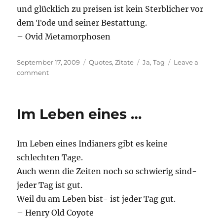
und glücklich zu preisen ist kein Sterblicher vor
dem Tode und seiner Bestattung.
– Ovid Metamorphosen
Posted
Categories
Tags
September 17, 2009
Quotes
,
Zitate
Ja
,
Tag
Leave a
on
on
comment
Doch
immer
…
Im Leben eines …
Im Leben eines Indianers gibt es keine
schlechten Tage.
Auch wenn die Zeiten noch so schwierig sind-
jeder Tag ist gut.
Weil du am Leben bist- ist jeder Tag gut.
– Henry Old Coyote