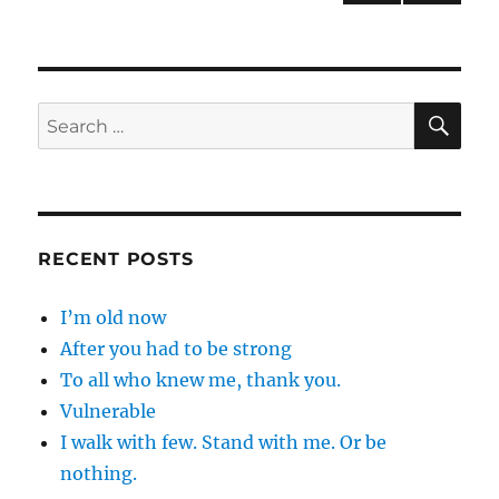
NEXT
pagination
PAG
E
SE
Search
for:
RECENT POSTS
I’m old now
After you had to be strong
To all who knew me, thank you.
Vulnerable
I walk with few. Stand with me. Or be
nothing.