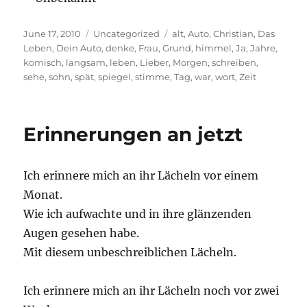
Posted
Categories
Tags
June 17, 2010
Uncategorized
alt
,
Auto
,
Christian
,
Das
on
Leben
,
Dein Auto
,
denke
,
Frau
,
Grund
,
himmel
,
Ja
,
Jahre
,
komisch
,
langsam
,
leben
,
Lieber
,
Morgen
,
schreiben
,
sehe
,
sohn
,
spät
,
spiegel
,
stimme
,
Tag
,
war
,
wort
,
Zeit
Erinnerungen an jetzt
Ich erinnere mich an ihr Lächeln vor einem
Monat.
Wie ich aufwachte und in ihre glänzenden
Augen gesehen habe.
Mit diesem unbeschreiblichen Lächeln.
Ich erinnere mich an ihr Lächeln noch vor zwei