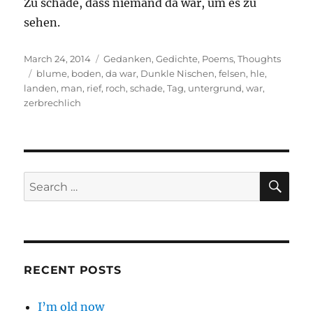
Zu schade, dass niemand da war, um es zu
sehen.
Posted
Categories
March 24, 2014
Gedanken
,
Gedichte
,
Poems
,
Thoughts
on
Tags
blume
,
boden
,
da war
,
Dunkle Nischen
,
felsen
,
hle
,
landen
,
man
,
rief
,
roch
,
schade
,
Tag
,
untergrund
,
war
,
zerbrechlich
SE
Search
for:
RECENT POSTS
I’m old now