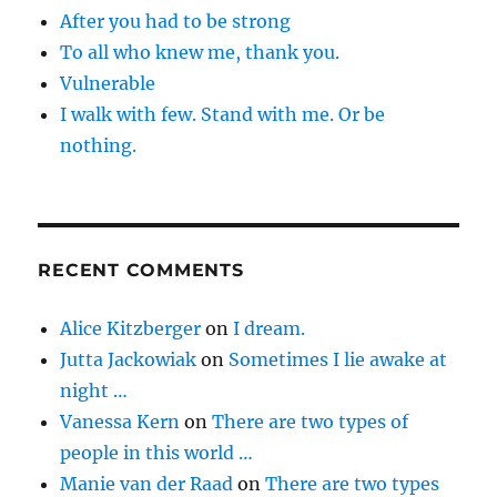
After you had to be strong
To all who knew me, thank you.
Vulnerable
I walk with few. Stand with me. Or be
nothing.
RECENT COMMENTS
Alice Kitzberger
on
I dream.
Jutta Jackowiak
on
Sometimes I lie awake at
night …
Vanessa Kern
on
There are two types of
people in this world …
Manie van der Raad
on
There are two types