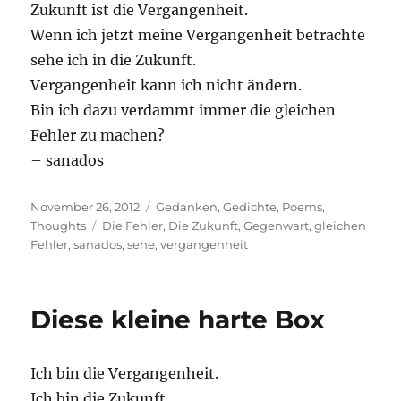
Zukunft ist die Vergangenheit.
Wenn ich jetzt meine Vergangenheit betrachte
sehe ich in die Zukunft.
Vergangenheit kann ich nicht ändern.
Bin ich dazu verdammt immer die gleichen
Fehler zu machen?
– sanados
Posted
Categories
November 26, 2012
Gedanken
,
Gedichte
,
Poems
,
on
Tags
Thoughts
Die Fehler
,
Die Zukunft
,
Gegenwart
,
gleichen
Fehler
,
sanados
,
sehe
,
vergangenheit
Diese kleine harte Box
Ich bin die Vergangenheit.
Ich bin die Zukunft.