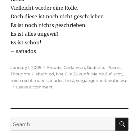
Vielleicht wieder eine Rolle.
Doch diese ist noch nicht geschrieben.
Es ist noch nichts geschrieben.
Es ist alles ungewiß.
Es ist schön!
– sanados
Posted
Categories
January 1, 2009
Freude
,
Gedanken
,
Gedichte
,
Poems
,
on
Tags
Thoughts
abschied
,
bist
,
Die Zukunft
,
Meine Zuflucht
,
mich nicht mehr
,
sanados
,
trost
,
vergangenheit
,
wahr
,
war
on
Leave a comment
Meine
Zuflucht
SE
Search
for: