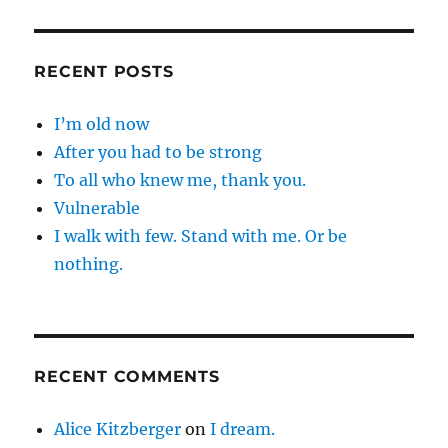
RECENT POSTS
I’m old now
After you had to be strong
To all who knew me, thank you.
Vulnerable
I walk with few. Stand with me. Or be
nothing.
RECENT COMMENTS
Alice Kitzberger
on
I dream.