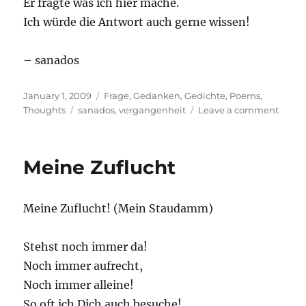
Er fragte was ich hier mache.
Ich würde die Antwort auch gerne wissen!
– sanados
Posted
Categories
January 1, 2009
Frage
,
Gedanken
,
Gedichte
,
Poems
,
on
Tags
on
Thoughts
sanados
,
vergangenheit
Leave a comment
Verga
Meine Zuflucht
Meine Zuflucht! (Mein Staudamm)
Stehst noch immer da!
Noch immer aufrecht,
Noch immer alleine!
So oft ich Dich auch besuche!