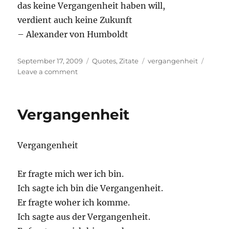
das keine Vergangenheit haben will,
verdient auch keine Zukunft
– Alexander von Humboldt
Posted
Categories
Tags
September 17, 2009
Quotes
,
Zitate
vergangenheit
on
on
Leave a comment
Ein
Volk,
das
Vergangenheit
…
Vergangenheit
Er fragte mich wer ich bin.
Ich sagte ich bin die Vergangenheit.
Er fragte woher ich komme.
Ich sagte aus der Vergangenheit.