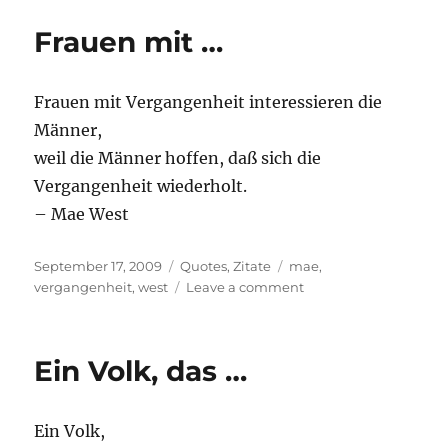
seine
Frauen mit …
…
Frauen mit Vergangenheit interessieren die
Männer,
weil die Männer hoffen, daß sich die
Vergangenheit wiederholt.
– Mae West
Posted
Categories
Tags
September 17, 2009
Quotes
,
Zitate
mae
,
on
on
vergangenheit
,
west
Leave a comment
Frauen
mit
…
Ein Volk, das …
Ein Volk,