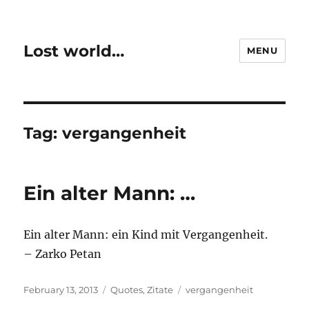
Lost world…
MENU
Tag:
vergangenheit
Ein alter Mann: …
Ein alter Mann: ein Kind mit Vergangenheit.
– Zarko Petan
Posted
Categories
Tags
February 13, 2013
Quotes
,
Zitate
vergangenheit
on