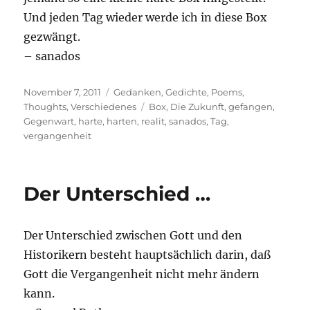
Und jeden Tag wieder werde ich in diese Box
gezwängt.
– sanados
Posted
Categories
November 7, 2011
Gedanken
,
Gedichte
,
Poems
,
on
Tags
Thoughts
,
Verschiedenes
Box
,
Die Zukunft
,
gefangen
,
Gegenwart
,
harte
,
harten
,
realit
,
sanados
,
Tag
,
vergangenheit
Der Unterschied …
Der Unterschied zwischen Gott und den
Historikern besteht hauptsächlich darin, daß
Gott die Vergangenheit nicht mehr ändern
kann.