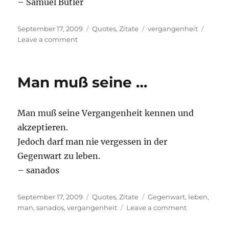
– Samuel Butler
Posted
Categories
Tags
September 17, 2009
Quotes
,
Zitate
vergangenheit
on
on
Leave a comment
Der
Unterschied
…
Man muß seine …
Man muß seine Vergangenheit kennen und
akzeptieren.
Jedoch darf man nie vergessen in der
Gegenwart zu leben.
– sanados
Posted
Categories
Tags
September 17, 2009
Quotes
,
Zitate
Gegenwart
,
leben
,
on
on
man
,
sanados
,
vergangenheit
Leave a comment
Man
muß