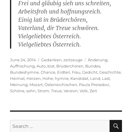
Frei und gläubig sieh uns schreiten,
Arbeitsfroh und hoffnungsreich.
Einig laß in Brüderchören,
Vaterland, dir Treue schwören.
Vielgeliebtes Österreich.
Vielgeliebtes Österreich.
Posted
Categories
Tags
June 24, 2014
Gedanken
,
zeitzeuge
Änderung
,
on
Auffrischung
,
Auto
,
bist
,
Brüderchören
,
Bundes
,
Bundeshymne
,
Chance
,
Erdteil
,
Frau
,
Gedicht
,
Geschichte
,
Heimat
,
Herzen
,
Hohe
,
hymne
,
Kandidat
,
Land
,
Last
,
Meinung
,
Mozart
,
Österreichischen
,
Paula Preradovi
,
Schöne
,
sohn
,
Strom
,
Treue
,
Version
,
Volk
,
Zeit
SE
Search