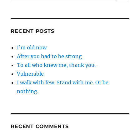
for:
RECENT POSTS
I’m old now
After you had to be strong
To all who knew me, thank you.
Vulnerable
I walk with few. Stand with me. Or be
nothing.
RECENT COMMENTS