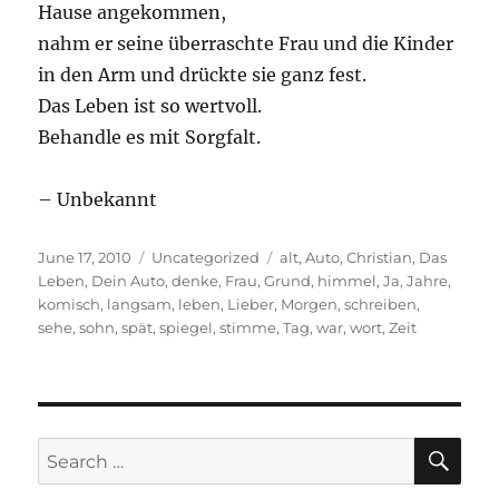
Hause angekommen,
nahm er seine überraschte Frau und die Kinder
in den Arm und drückte sie ganz fest.
Das Leben ist so wertvoll.
Behandle es mit Sorgfalt.
– Unbekannt
Posted
Categories
Tags
June 17, 2010
Uncategorized
alt
,
Auto
,
Christian
,
Das
on
Leben
,
Dein Auto
,
denke
,
Frau
,
Grund
,
himmel
,
Ja
,
Jahre
,
komisch
,
langsam
,
leben
,
Lieber
,
Morgen
,
schreiben
,
sehe
,
sohn
,
spät
,
spiegel
,
stimme
,
Tag
,
war
,
wort
,
Zeit
SE
Search
for: