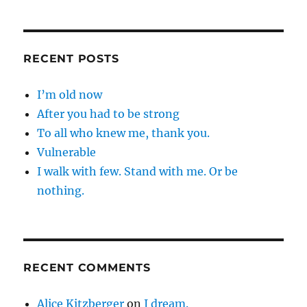
RECENT POSTS
I’m old now
After you had to be strong
To all who knew me, thank you.
Vulnerable
I walk with few. Stand with me. Or be
nothing.
RECENT COMMENTS
Alice Kitzberger
on
I dream.