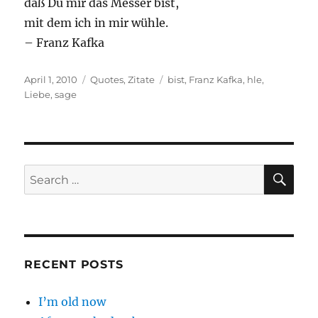
daß Du mir das Messer bist,
mit dem ich in mir wühle.
– Franz Kafka
Posted
Categories
Tags
April 1, 2010
Quotes
,
Zitate
bist
,
Franz Kafka
,
hle
,
on
Liebe
,
sage
SE
Search
for:
RECENT POSTS
I’m old now