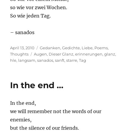
so wie vor zwei Wochen.
So wie jeden Tag.
– sanados
Posted
Categories
April 13, 2010
Gedanken
,
Gedichte
,
Liebe
,
Poems
,
on
Tags
Thoughts
Augen
,
Dieser Glanz
,
erinnerungen
,
glanz
,
hle
,
langsam
,
sanados
,
sanft
,
starre
,
Tag
In the end …
In the end,
we will remember not the words of our
enemies,
but the silence of our friends.