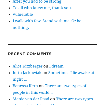
After you had to be strong
To all who knew me, thank you.
Vulnerable
I walk with few. Stand with me. Or be
nothing.
RECENT COMMENTS
Alice Kitzberger
on
I dream.
Jutta Jackowiak
on
Sometimes I lie awake at
night …
Vanessa Kern
on
There are two types of
people in this world …
Manie van der Raad
on
There are two types