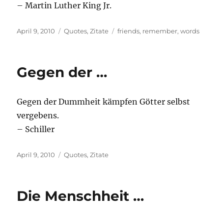
– Martin Luther King Jr.
Posted
Categories
Tags
April 9, 2010
Quotes
,
Zitate
friends
,
remember
,
words
on
Gegen der …
Gegen der Dummheit kämpfen Götter selbst
vergebens.
– Schiller
Posted
Categories
April 9, 2010
Quotes
,
Zitate
on
Die Menschheit …