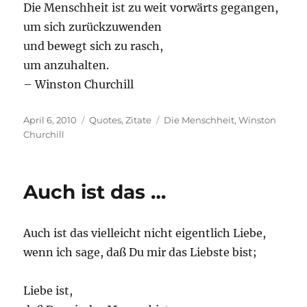
Die Menschheit ist zu weit vorwärts gegangen,
um sich zurückzuwenden
und bewegt sich zu rasch,
um anzuhalten.
– Winston Churchill
Posted
Categories
Tags
April 6, 2010
Quotes
,
Zitate
Die Menschheit
,
Winston
on
Churchill
Auch ist das …
Auch ist das vielleicht nicht eigentlich Liebe,
wenn ich sage, daß Du mir das Liebste bist;
Liebe ist,