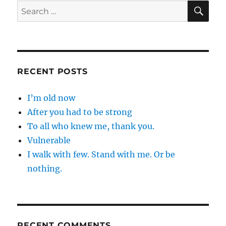
SE
Search
for:
RECENT POSTS
I’m old now
After you had to be strong
To all who knew me, thank you.
Vulnerable
I walk with few. Stand with me. Or be
nothing.
RECENT COMMENTS