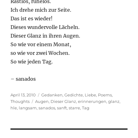
Rastlos, ruhelos.
Ich drehe mich zur Seite.
Das ist es wieder!
Dieses wundervolle Lächeln.
Dieser Glanz in ihren Augen.
So wie vor einem Monat,
so wie vor zwei Wochen.
So wie jeden Tag.
– sanados
Posted
Categories
April 13, 2010
Gedanken
,
Gedichte
,
Liebe
,
Poems
,
on
Tags
Thoughts
Augen
,
Dieser Glanz
,
erinnerungen
,
glanz
,
hle
,
langsam
,
sanados
,
sanft
,
starre
,
Tag