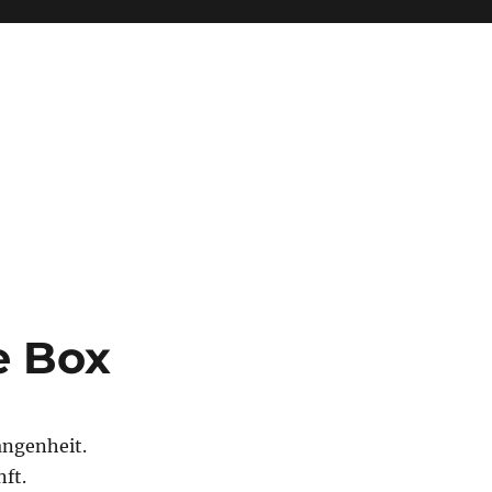
e Box
angenheit.
nft.