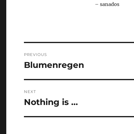
– sanados
Post
PREVIOUS
navigation
Blumenregen
Previous
post:
NEXT
Nothing is …
Next
post: