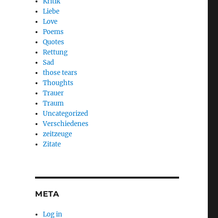
Kritik
Liebe
Love
Poems
Quotes
Rettung
Sad
those tears
Thoughts
Trauer
Traum
Uncategorized
Verschiedenes
zeitzeuge
Zitate
META
Log in