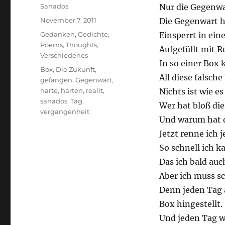
Author
Sanados
Nur die Gegenwar
Posted
November 7, 2011
Die Gegenwart h
on
Categories
Gedanken
,
Gedichte
,
Einsperrt in ein
Poems
,
Thoughts
,
Aufgefüllt mit Re
Verschiedenes
In so einer Box 
Tags
Box
,
Die Zukunft
,
All diese falsche 
gefangen
,
Gegenwart
,
harte
,
harten
,
realit
,
Nichts ist wie es 
sanados
,
Tag
,
Wer hat bloß die
vergangenheit
Und warum hat d
Jetzt renne ich 
So schnell ich k
Das ich bald auc
Aber ich muss sc
Denn jeden Tag 
Box hingestellt.
Und jeden Tag w