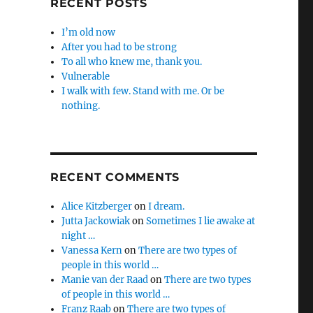
RECENT POSTS
I’m old now
After you had to be strong
To all who knew me, thank you.
Vulnerable
I walk with few. Stand with me. Or be
nothing.
RECENT COMMENTS
Alice Kitzberger
on
I dream.
Jutta Jackowiak
on
Sometimes I lie awake at
night …
Vanessa Kern
on
There are two types of
people in this world …
Manie van der Raad
on
There are two types
of people in this world …
Franz Raab
on
There are two types of