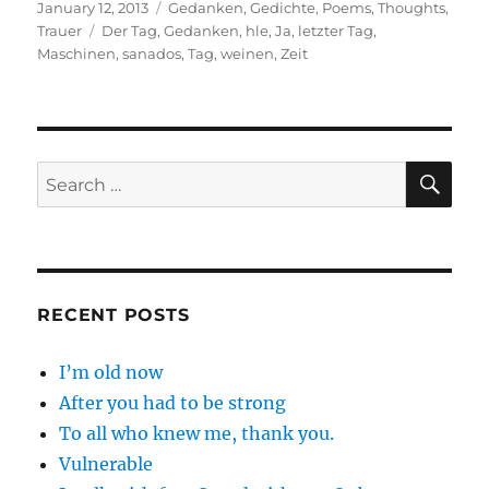
Posted
Categories
January 12, 2013
Gedanken
,
Gedichte
,
Poems
,
Thoughts
,
on
Tags
Trauer
Der Tag
,
Gedanken
,
hle
,
Ja
,
letzter Tag
,
Maschinen
,
sanados
,
Tag
,
weinen
,
Zeit
SE
Search
for:
RECENT POSTS
I’m old now
After you had to be strong
To all who knew me, thank you.
Vulnerable