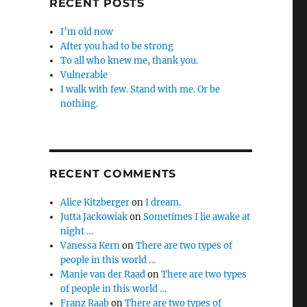
RECENT POSTS
I’m old now
After you had to be strong
To all who knew me, thank you.
Vulnerable
I walk with few. Stand with me. Or be
nothing.
RECENT COMMENTS
Alice Kitzberger
on
I dream.
Jutta Jackowiak
on
Sometimes I lie awake at
night …
Vanessa Kern
on
There are two types of
people in this world …
Manie van der Raad
on
There are two types
of people in this world …
Franz Raab
on
There are two types of