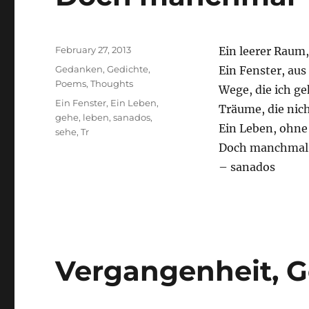
Posted
February 27, 2013
Ein leerer Raum
on
Categories
Gedanken
,
Gedichte
,
Ein Fenster, aus
Poems
,
Thoughts
Wege, die ich g
Tags
Ein Fenster
,
Ein Leben
,
Träume, die nic
gehe
,
leben
,
sanados
,
Ein Leben, ohne
sehe
,
Tr
Doch manchmal b
– sanados
Vergangenheit, G