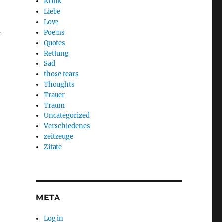
Kritik
Liebe
Love
h
Poems
Quotes
Rettung
Sad
those tears
Thoughts
Trauer
Traum
Uncategorized
Verschiedenes
zeitzeuge
Zitate
META
Log in