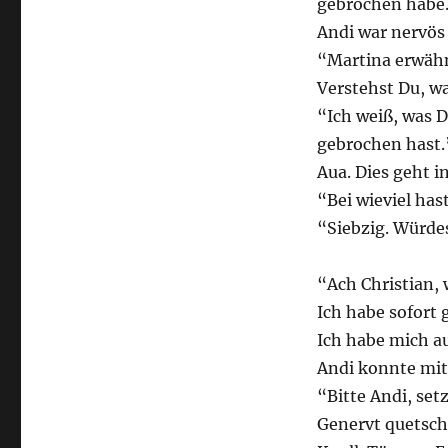
gebrochen habe
Andi war nervös
“Martina erwähn
Verstehst Du, w
“Ich weiß, was D
gebrochen hast.
Aua. Dies geht i
“Bei wieviel has
“Siebzig. Würdes
“Ach Christian,
Ich habe sofort 
Ich habe mich a
Andi konnte mit 
“Bitte Andi, set
Genervt quetsch