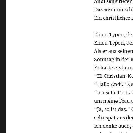
Andi sank tiefer 
Das war nun schl
Ein christlicher
Einen Typen, de
Einen Typen, der
Als er aus seine
Sonntag in der K
Er hatte erst n
“Hi Christian. K
“Hallo Andi.” Ke
“Ich sehe Du ha
um meine Frau u
“Ja, so ist das.”
sehr spät aus 
Ich denke auch, 