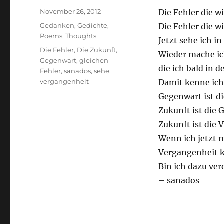
Posted
November 26, 2012
Die Fehler die 
on
Categories
Gedanken
,
Gedichte
,
Die Fehler die w
Poems
,
Thoughts
Jetzt sehe ich i
Tags
Die Fehler
,
Die Zukunft
,
Wieder mache ich
Gegenwart
,
gleichen
die ich bald in 
Fehler
,
sanados
,
sehe
,
vergangenheit
Damit kenne ich
Gegenwart ist d
Zukunft ist die 
Zukunft ist die 
Wenn ich jetzt m
Vergangenheit k
Bin ich dazu ve
– sanados