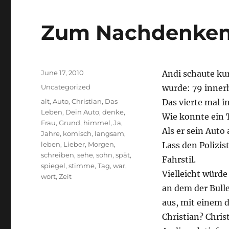
Zum Nachdenken
Posted
June 17, 2010
Andi schaute ku
on
Categories
Uncategorized
wurde: 79 innerh
Tags
alt
,
Auto
,
Christian
,
Das
Das vierte mal i
Leben
,
Dein Auto
,
denke
,
Wie konnte ein 
Frau
,
Grund
,
himmel
,
Ja
,
Als er sein Auto
Jahre
,
komisch
,
langsam
,
leben
,
Lieber
,
Morgen
,
Lass den Polizi
schreiben
,
sehe
,
sohn
,
spät
,
Fahrstil.
spiegel
,
stimme
,
Tag
,
war
,
Vielleicht würde
wort
,
Zeit
an dem der Bulle
aus, mit einem 
Christian? Chris