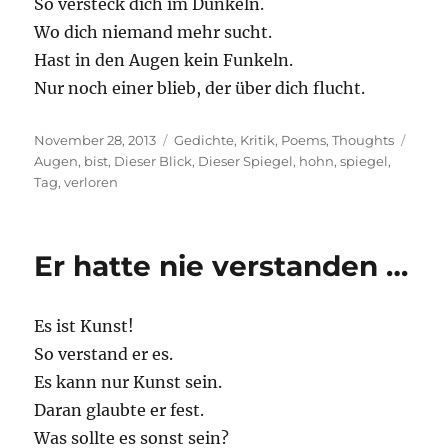
So versteck dich im Dunkeln.
Wo dich niemand mehr sucht.
Hast in den Augen kein Funkeln.
Nur noch einer blieb, der über dich flucht.
Posted
Categories
Tags
November 28, 2013
Gedichte
,
Kritik
,
Poems
,
Thoughts
on
Augen
,
bist
,
Dieser Blick
,
Dieser Spiegel
,
hohn
,
spiegel
,
Tag
,
verloren
Er hatte nie verstanden …
Es ist Kunst!
So verstand er es.
Es kann nur Kunst sein.
Daran glaubte er fest.
Was sollte es sonst sein?