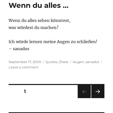
Wenn du alles …
Wenn du alles sehen könntest,
was würdest du machen?
Ich würde lernen meine Augen zu schließen!
– sanados
Posted
Categories
Tags
September 17, 2009
Quotes
,
Zitate
Augen
,
sanados
on
on
Leave a comment
Wenn
du
alles
…
Posts
PAGE
1
NEXT
pagination
PAG
E