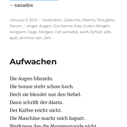
– sanados
Posted
Categories
January 3, 2013
Gedanken
,
Gedichte
,
Poems
,
Thoughts
,
on
Tags
Traum
angel
,
Augen
,
Die Sonne
,
fuss
,
Guten Morgen
,
langsam
,
liege
,
Morgen
,
rief
,
sanados
,
sanft
,
Schlaf
,
sofa
,
spät
,
stimme
,
war
,
Zeit
Aufwachen
Die Augen blinzeln.
Die Sonne steht schon hoch.
Doch sie blendet nur den Nebel.
Dann schrillt der Alarm.
Der Kaffee reicht nicht.
Die Maschine macht mich kaputt.
Werkzeug das die Morgenstunde nicht