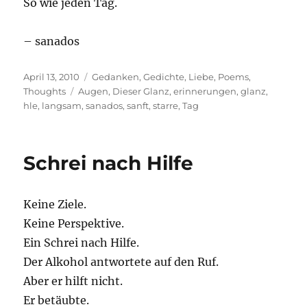
So wie jeden Tag.
– sanados
Posted
Categories
April 13, 2010
Gedanken
,
Gedichte
,
Liebe
,
Poems
,
on
Tags
Thoughts
Augen
,
Dieser Glanz
,
erinnerungen
,
glanz
,
hle
,
langsam
,
sanados
,
sanft
,
starre
,
Tag
Schrei nach Hilfe
Keine Ziele.
Keine Perspektive.
Ein Schrei nach Hilfe.
Der Alkohol antwortete auf den Ruf.
Aber er hilft nicht.
Er betäubte.