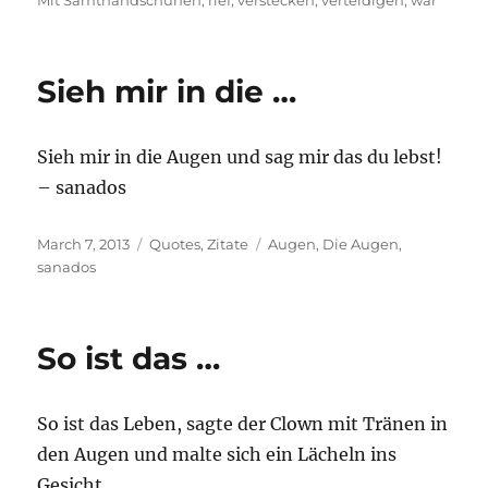
Mit Samthandschuhen
,
rief
,
verstecken
,
verteidigen
,
war
Sieh mir in die …
Sieh mir in die Augen und sag mir das du lebst!
– sanados
Posted
Categories
Tags
March 7, 2013
Quotes
,
Zitate
Augen
,
Die Augen
,
on
sanados
So ist das …
So ist das Leben, sagte der Clown mit Tränen in
den Augen und malte sich ein Lächeln ins
Gesicht.