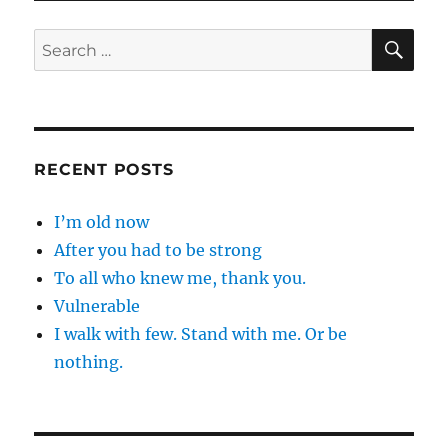
SE
Search
for:
RECENT POSTS
I’m old now
After you had to be strong
To all who knew me, thank you.
Vulnerable
I walk with few. Stand with me. Or be
nothing.