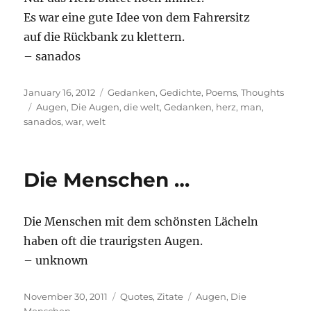
Es war eine gute Idee von dem Fahrersitz
auf die Rückbank zu klettern.
– sanados
Posted
Categories
January 16, 2012
Gedanken
,
Gedichte
,
Poems
,
Thoughts
on
Tags
Augen
,
Die Augen
,
die welt
,
Gedanken
,
herz
,
man
,
sanados
,
war
,
welt
Die Menschen …
Die Menschen mit dem schönsten Lächeln
haben oft die traurigsten Augen.
– unknown
Posted
Categories
Tags
November 30, 2011
Quotes
,
Zitate
Augen
,
Die
on