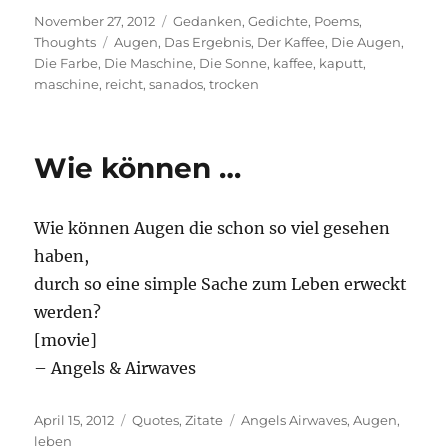
Posted
Categories
November 27, 2012
Gedanken
,
Gedichte
,
Poems
,
on
Tags
Thoughts
Augen
,
Das Ergebnis
,
Der Kaffee
,
Die Augen
,
Die Farbe
,
Die Maschine
,
Die Sonne
,
kaffee
,
kaputt
,
maschine
,
reicht
,
sanados
,
trocken
Wie können …
Wie können Augen die schon so viel gesehen
haben,
durch so eine simple Sache zum Leben erweckt
werden?
[movie]
– Angels & Airwaves
Posted
Categories
Tags
April 15, 2012
Quotes
,
Zitate
Angels Airwaves
,
Augen
,
on
leben