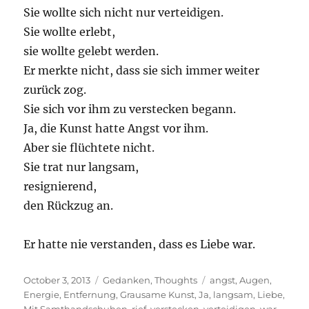
Sie wollte sich nicht nur verteidigen.
Sie wollte erlebt,
sie wollte gelebt werden.
Er merkte nicht, dass sie sich immer weiter
zurück zog.
Sie sich vor ihm zu verstecken begann.
Ja, die Kunst hatte Angst vor ihm.
Aber sie flüchtete nicht.
Sie trat nur langsam,
resignierend,
den Rückzug an.
Er hatte nie verstanden, dass es Liebe war.
Posted
Categories
Tags
October 3, 2013
Gedanken
,
Thoughts
angst
,
Augen
,
on
Energie
,
Entfernung
,
Grausame Kunst
,
Ja
,
langsam
,
Liebe
,