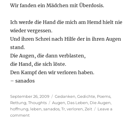
Wir fanden ein Mädchen mit Überdosis.
Ich werde die Hand die mich am Hemd hielt nie
wieder vergessen.
Und ihren Schrei nach Hilfe der in ihren Augen
stand.
Die Augen, die dann verblasten,
die Hand, die sich löste.
Den Kampf den wir verloren haben.
– sanados
Posted
Categories
September 26, 2009
Gedanken
,
Gedichte
,
Poems
,
on
Tags
Rettung
,
Thoughts
Augen
,
Das Leben
,
Die Augen
,
hoffnung
,
leben
,
sanados
,
Tr
,
verloren
,
Zeit
Leave a
on
comment
Schrei
nach
Hilfe