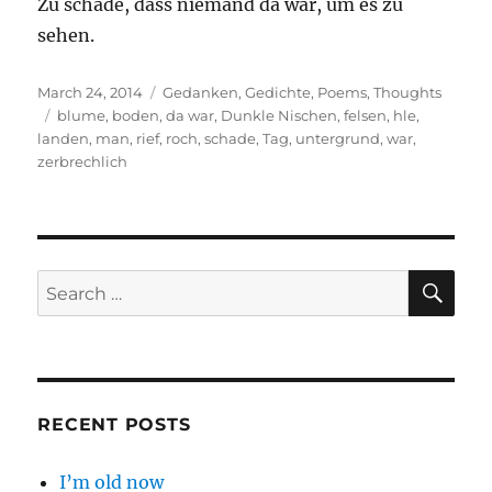
Zu schade, dass niemand da war, um es zu
sehen.
Posted
Categories
March 24, 2014
Gedanken
,
Gedichte
,
Poems
,
Thoughts
on
Tags
blume
,
boden
,
da war
,
Dunkle Nischen
,
felsen
,
hle
,
landen
,
man
,
rief
,
roch
,
schade
,
Tag
,
untergrund
,
war
,
zerbrechlich
SE
Search
for:
RECENT POSTS
I’m old now