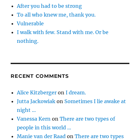
After you had to be strong
To all who knew me, thank you.
Vulnerable
I walk with few. Stand with me. Or be
nothing.
RECENT COMMENTS
Alice Kitzberger
on
I dream.
Jutta Jackowiak
on
Sometimes I lie awake at
night …
Vanessa Kern
on
There are two types of
people in this world …
Manie van der Raad
on
There are two types