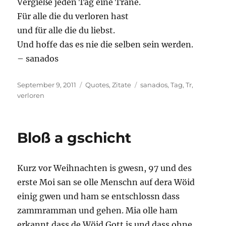
Vergieße jeden Tag eine Träne.
Für alle die du verloren hast
und für alle die du liebst.
Und hoffe das es nie die selben sein werden.
– sanados
Posted
Categories
Tags
September 9, 2011
Quotes
,
Zitate
sanados
,
Tag
,
Tr
,
on
verloren
Bloß a gschicht
Kurz vor Weihnachten is gwesn, 97 und des
erste Moi san se olle Menschn auf dera Wöid
einig gwen und ham se entschlossn dass
zammramman und gehen. Mia olle ham
erkannt dass de Wöid Gott is und dass ohne