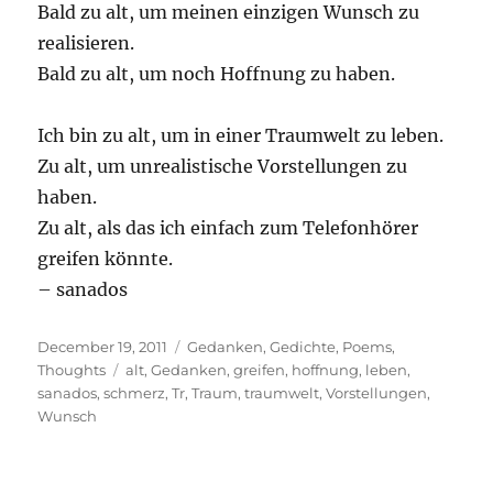
Bald zu alt, um meinen einzigen Wunsch zu
realisieren.
Bald zu alt, um noch Hoffnung zu haben.
Ich bin zu alt, um in einer Traumwelt zu leben.
Zu alt, um unrealistische Vorstellungen zu
haben.
Zu alt, als das ich einfach zum Telefonhörer
greifen könnte.
– sanados
Posted
Categories
December 19, 2011
Gedanken
,
Gedichte
,
Poems
,
on
Tags
Thoughts
alt
,
Gedanken
,
greifen
,
hoffnung
,
leben
,
sanados
,
schmerz
,
Tr
,
Traum
,
traumwelt
,
Vorstellungen
,
Wunsch