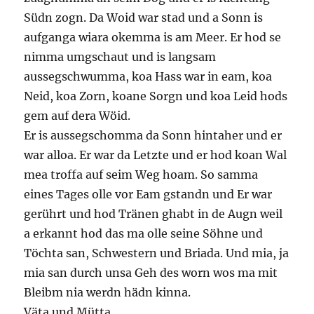
Südn zogn. Da Woid war stad und a Sonn is
aufganga wiara okemma is am Meer. Er hod se
nimma umgschaut und is langsam
aussegschwumma, koa Hass war in eam, koa
Neid, koa Zorn, koane Sorgn und koa Leid hods
gem auf dera Wöid.
Er is aussegschomma da Sonn hintaher und er
war alloa. Er war da Letzte und er hod koan Wal
mea troffa auf seim Weg hoam. So samma
eines Tages olle vor Eam gstandn und Er war
gerührt und hod Tränen ghabt in de Augn weil
a erkannt hod das ma olle seine Söhne und
Töchta san, Schwestern und Briada. Und mia, ja
mia san durch unsa Geh des worn wos ma mit
Bleibm nia werdn hädn kinna.
Väta und Mütta