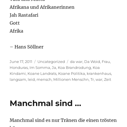
Afrikana und Afrikanerinnen
Jah Rastafari
Gott
Afrika
– Hans Söllner
Posted
Categories
Tags
June 17, 2011
Uncategorized
da war
,
Da Woid
,
Frau
,
on
Honduras
,
Im Somma
,
Ja
,
Koa Brandrodung
,
Koa
Kindami
,
Koane Landrats
,
Koane Politika
,
krankenhaus
,
langsam
,
leid
,
mensch
,
Millionen Menschn
,
Tr
,
war
,
Zeit
Manchmal sind …
Manchmal sind es nur Tränen die einen trösten