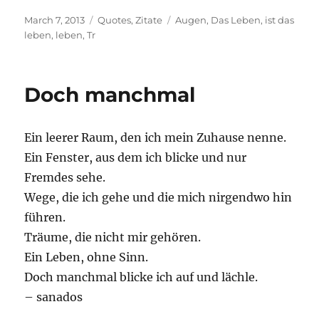
Posted
Categories
Tags
March 7, 2013
Quotes
,
Zitate
Augen
,
Das Leben
,
ist das
on
leben
,
leben
,
Tr
Doch manchmal
Ein leerer Raum, den ich mein Zuhause nenne.
Ein Fenster, aus dem ich blicke und nur
Fremdes sehe.
Wege, die ich gehe und die mich nirgendwo hin
führen.
Träume, die nicht mir gehören.
Ein Leben, ohne Sinn.
Doch manchmal blicke ich auf und lächle.
– sanados