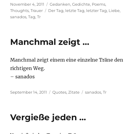
Posted
Categories
November 4, 2011
Gedanken
,
Gedichte
,
Poems
,
on
Tags
Thoughts
,
Trauer
Der Tag
,
letzte Tag
,
letzter Tag
,
Liebe
,
sanados
,
Tag
,
Tr
Manchmal zeigt …
Manchmal zeigt einem eine einzelne Träne den
richtigen Weg.
– sanados
Posted
Categories
Tags
September 14, 2011
Quotes
,
Zitate
sanados
,
Tr
on
Vergieße jeden …