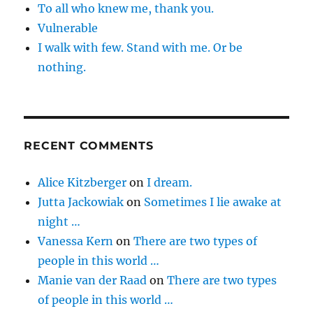
To all who knew me, thank you.
Vulnerable
I walk with few. Stand with me. Or be
nothing.
RECENT COMMENTS
Alice Kitzberger
on
I dream.
Jutta Jackowiak
on
Sometimes I lie awake at
night …
Vanessa Kern
on
There are two types of
people in this world …
Manie van der Raad
on
There are two types
of people in this world …