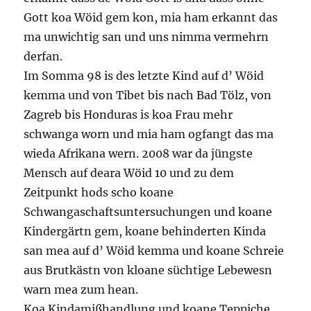
Gott koa Wöid gem kon, mia ham erkannt das
ma unwichtig san und uns nimma vermehrn
derfan.
Im Somma 98 is des letzte Kind auf d’ Wöid
kemma und von Tibet bis nach Bad Tölz, von
Zagreb bis Honduras is koa Frau mehr
schwanga worn und mia ham ogfangt das ma
wieda Afrikana wern. 2008 war da jüngste
Mensch auf deara Wöid 10 und zu dem
Zeitpunkt hods scho koane
Schwangaschaftsuntersuchungen und koane
Kindergärtn gem, koane behinderten Kinda
san mea auf d’ Wöid kemma und koane Schreie
aus Brutkästn von kloane süchtige Lebewesn
warn mea zum hean.
Koa Kindamißhandlung und koane Teppiche