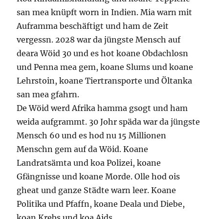
san mea knüpft worn in Indien. Mia warn mit
Auframma beschäftigt und ham de Zeit
vergessn. 2028 war da jüngste Mensch auf
deara Wöid 30 und es hot koane Obdachlosn
und Penna mea gem, koane Slums und koane
Lehrstoin, koane Tiertransporte und Öltanka
san mea gfahrn.
De Wöid werd Afrika hamma gsogt und ham
weida aufgrammt. 30 Johr späda war da jüngste
Mensch 60 und es hod nu 15 Millionen
Menschn gem auf da Wöid. Koane
Landratsämta und koa Polizei, koane
Gfängnisse und koane Morde. Olle hod ois
gheat und ganze Städte warn leer. Koane
Politika und Pfaffn, koane Deala und Diebe,
koan Krebs und koa Aids.