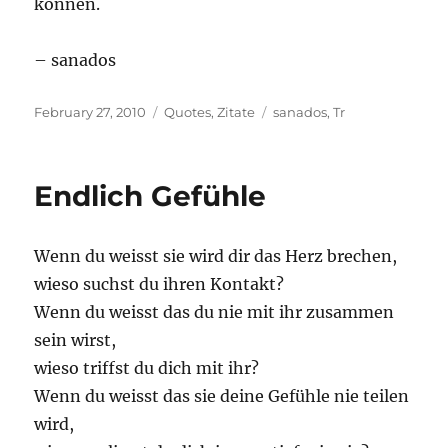
können.
– sanados
Posted
Categories
Tags
February 27, 2010
Quotes
,
Zitate
sanados
,
Tr
on
Endlich Gefühle
Wenn du weisst sie wird dir das Herz brechen,
wieso suchst du ihren Kontakt?
Wenn du weisst das du nie mit ihr zusammen
sein wirst,
wieso triffst du dich mit ihr?
Wenn du weisst das sie deine Gefühle nie teilen
wird,