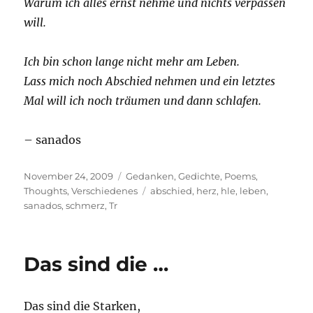
Warum ich alles ernst nehme und nichts verpassen
will.
Ich bin schon lange nicht mehr am Leben.
Lass mich noch Abschied nehmen und ein letztes
Mal will ich noch träumen und dann schlafen.
– sanados
Posted
Categories
November 24, 2009
Gedanken
,
Gedichte
,
Poems
,
on
Tags
Thoughts
,
Verschiedenes
abschied
,
herz
,
hle
,
leben
,
sanados
,
schmerz
,
Tr
Das sind die …
Das sind die Starken,