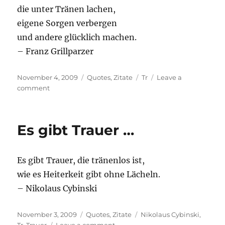
die unter Tränen lachen,
eigene Sorgen verbergen
und andere glücklich machen.
– Franz Grillparzer
Posted
Categories
Tags
November 4, 2009
Quotes
,
Zitate
Tr
Leave a
on
on
comment
Das
sind
die
Es gibt Trauer …
…
Es gibt Trauer, die tränenlos ist,
wie es Heiterkeit gibt ohne Lächeln.
– Nikolaus Cybinski
Posted
Categories
Tags
November 3, 2009
Quotes
,
Zitate
Nikolaus Cybinski
,
on
on