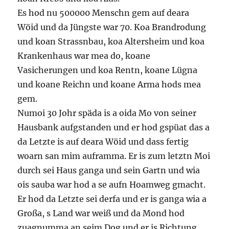
Es hod nu 500000 Menschn gem auf deara
Wöid und da Jüngste war 70. Koa Brandrodung
und koan Strassnbau, koa Altersheim und koa
Krankenhaus war mea do, koane
Vasicherungen und koa Rentn, koane Lügna
und koane Reichn und koane Arma hods mea
gem.
Numoi 30 Johr späda is a oida Mo von seiner
Hausbank aufgstanden und er hod gspüat das a
da Letzte is auf deara Wöid und dass fertig
woarn san mim auframma. Er is zum letztn Moi
durch sei Haus ganga und sein Gartn und wia
ois sauba war hod a se aufn Hoamweg gmacht.
Er hod da Letzte sei derfa und er is ganga wia a
Großa, s Land war weiß und da Mond hod
zuagnumma an seim Dog und er is Richtung