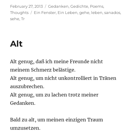
Posted
Categories
February 27, 2013
Gedanken
,
Gedichte
,
Poems
,
on
Tags
Thoughts
Ein Fenster
,
Ein Leben
,
gehe
,
leben
,
sanados
,
sehe
,
Tr
Alt
Alt genug, daß ich meine Freunde nicht
meinem Schmerz belästige.
Alt genug, um nicht unkontrolliert in Tränen
auszubrechen.
Alt genug, um zu lachen trotz meiner
Gedanken.
Bald zu alt, um meinen einzigen Traum
umzusetzen.