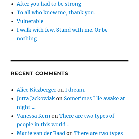
After you had to be strong
To all who knew me, thank you.
Vulnerable
I walk with few. Stand with me. Or be
nothing.
RECENT COMMENTS
Alice Kitzberger
on
I dream.
Jutta Jackowiak
on
Sometimes I lie awake at
night …
Vanessa Kern
on
There are two types of
people in this world …
Manie van der Raad
on
There are two types