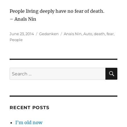
People living deeply have no fear of death.
– Anaïs Nin
Posted
Categories
Tags
June 23, 2014
Gedanken
Anaïs Nin
,
Auto
,
death
,
fear
,
on
People
SE
Search
for:
RECENT POSTS
I’m old now