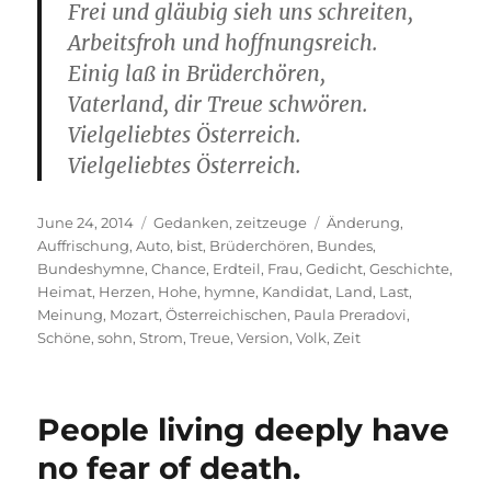
Frei und gläubig sieh uns schreiten,
Arbeitsfroh und hoffnungsreich.
Einig laß in Brüderchören,
Vaterland, dir Treue schwören.
Vielgeliebtes Österreich.
Vielgeliebtes Österreich.
Posted
Categories
Tags
June 24, 2014
Gedanken
,
zeitzeuge
Änderung
,
on
Auffrischung
,
Auto
,
bist
,
Brüderchören
,
Bundes
,
Bundeshymne
,
Chance
,
Erdteil
,
Frau
,
Gedicht
,
Geschichte
,
Heimat
,
Herzen
,
Hohe
,
hymne
,
Kandidat
,
Land
,
Last
,
Meinung
,
Mozart
,
Österreichischen
,
Paula Preradovi
,
Schöne
,
sohn
,
Strom
,
Treue
,
Version
,
Volk
,
Zeit
People living deeply have
no fear of death.