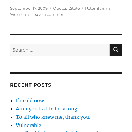
Posted
Categories
Tags
September 17, 2009
Quotes
,
Zitate
Peter Bamm
,
on
on
Wunsch
Leave a comment
Ein
Wunsch
kann
…
SE
Search
for:
RECENT POSTS
I’m old now
After you had to be strong
To all who knew me, thank you.
Vulnerable