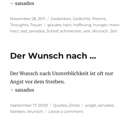
– sanados
Posted
Categories
November 28, 2011
Gedanken
,
Gedichte
,
Poems
,
on
Tags
Thoughts
,
Trauer
glaube
,
herz
,
hoffnung
,
hunger
,
mein
herz
,
rast
,
sanados
,
Schlaf
,
schmerzen
,
war
,
Wunsch
,
Zeit
Der Wunsch nach …
Der Wunsch nach Unsterblichkeit ist oft nur
Angst vor dem Sterben.
– sanados
Posted
Categories
Tags
September 17, 2009
Quotes
,
Zitate
angst
,
sanados
,
on
on
Sterben
,
Wunsch
Leave a comment
Der
Wunsch
nach