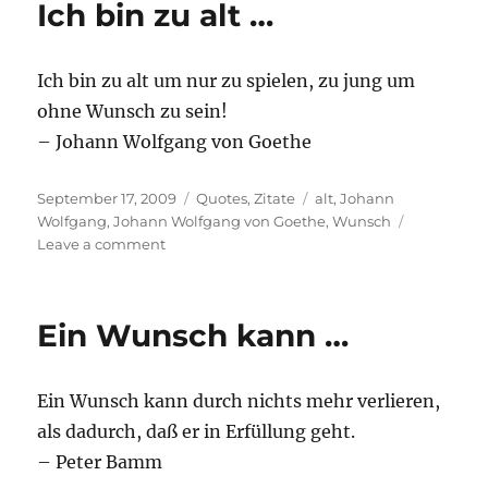
Ich bin zu alt …
…
Ich bin zu alt um nur zu spielen, zu jung um
ohne Wunsch zu sein!
– Johann Wolfgang von Goethe
Posted
Categories
Tags
September 17, 2009
Quotes
,
Zitate
alt
,
Johann
on
Wolfgang
,
Johann Wolfgang von Goethe
,
Wunsch
on
Leave a comment
Ich
bin
zu
Ein Wunsch kann …
alt
…
Ein Wunsch kann durch nichts mehr verlieren,
als dadurch, daß er in Erfüllung geht.
– Peter Bamm