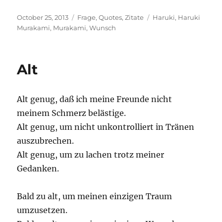
Posted
Categories
Tags
October 25, 2013
Frage
,
Quotes
,
Zitate
Haruki
,
Haruki
on
Murakami
,
Murakami
,
Wunsch
Alt
Alt genug, daß ich meine Freunde nicht
meinem Schmerz belästige.
Alt genug, um nicht unkontrolliert in Tränen
auszubrechen.
Alt genug, um zu lachen trotz meiner
Gedanken.
Bald zu alt, um meinen einzigen Traum
umzusetzen.