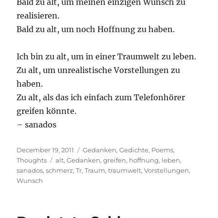
Bald zu alt, um meinen einzigen Wunsch zu
realisieren.
Bald zu alt, um noch Hoffnung zu haben.
Ich bin zu alt, um in einer Traumwelt zu leben.
Zu alt, um unrealistische Vorstellungen zu
haben.
Zu alt, als das ich einfach zum Telefonhörer
greifen könnte.
– sanados
Posted
Categories
December 19, 2011
Gedanken
,
Gedichte
,
Poems
,
on
Tags
Thoughts
alt
,
Gedanken
,
greifen
,
hoffnung
,
leben
,
sanados
,
schmerz
,
Tr
,
Traum
,
traumwelt
,
Vorstellungen
,
Wunsch