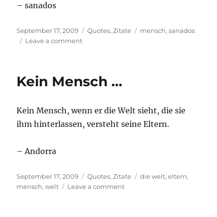
– sanados
Posted
Categories
Tags
September 17, 2009
Quotes
,
Zitate
mensch
,
sanados
on
on
Leave a comment
Ein
Mensch
der
Kein Mensch …
…
Kein Mensch, wenn er die Welt sieht, die sie
ihm hinterlassen, versteht seine Eltern.
– Andorra
Posted
Categories
Tags
September 17, 2009
Quotes
,
Zitate
die welt
,
eltern
,
on
on
mensch
,
welt
Leave a comment
Kein
Mensch
…