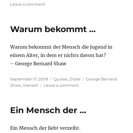
on
on
Leave a comment
Die
Engel
…
Warum bekommt …
Warum bekommt der Mensch die Jugend in
einem Alter, in dem er nichts davon hat?
– George Bernard Shaw
Posted
Categories
Tags
September 17, 2009
Quotes
,
Zitate
George Bernard
on
on
Shaw
,
mensch
Leave a comment
Warum
bekommt
…
Ein Mensch der …
Ein Mensch der liebt verzeiht.