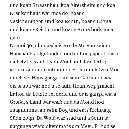
und koan Strassnbau, koa Altersheim und koa
Krankenhaus war mea do, koane
Vasicherungen und koa Rentn, koane Lügna
und koane Reichn und koane Arma hods mea
gem.
Numoi 30 Johr späda is a oida Mo von seiner
Hausbank aufgstanden und er hod gspüat das a
da Letzte is auf deara Wöid und dass fertig
woarn san mim auframma. Er is zum letztn Moi
durch sei Haus ganga und sein Gartn und wia
ois sauba war hod a se aufn Hoamweg gmacht.
Er hod da Letzte sei derfa und er is ganga wia a
Großa, s Land war weiß und da Mond hod
zuagnumma an seim Dog und er is Richtung
Südn zogn. Da Woid war stad und a Sonn is
aufganga wiara okemma is am Meer. Er hod se