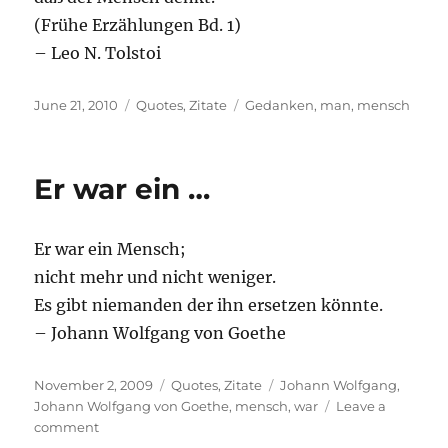
(Frühe Erzählungen Bd. 1)
– Leo N. Tolstoi
Posted
Categories
Tags
June 21, 2010
Quotes
,
Zitate
Gedanken
,
man
,
mensch
on
Er war ein …
Er war ein Mensch;
nicht mehr und nicht weniger.
Es gibt niemanden der ihn ersetzen könnte.
– Johann Wolfgang von Goethe
Posted
Categories
Tags
November 2, 2009
Quotes
,
Zitate
Johann Wolfgang
,
on
Johann Wolfgang von Goethe
,
mensch
,
war
Leave a
on
comment
Er