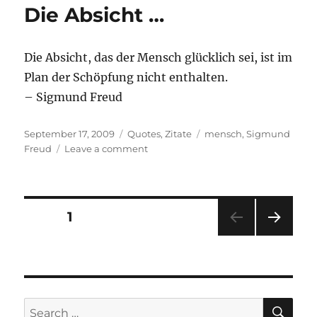
Die Absicht …
Die Absicht, das der Mensch glücklich sei, ist im
Plan der Schöpfung nicht enthalten.
– Sigmund Freud
Posted
Categories
Tags
September 17, 2009
Quotes
,
Zitate
mensch
,
Sigmund
on
on
Freud
Leave a comment
Die
Absicht
…
Posts
PAGE
1
NEXT
pagination
PAG
E
SE
Search