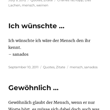
July 9, 2012
Quotes
,
Zitate
Charles Tschopp
,
Das
on
Lachen
,
mensch
,
weinen
Ich wünschte …
Ich wünschte ich wäre der Mensch den ihr
kennt.
– sanados
Posted
Categories
Tags
September 10, 2011
Quotes
,
Zitate
mensch
,
sanados
on
Gewöhnlich …
Gewöhnlich glaubt der Mensch, wenn er nur
Worte hört, es müsse sich dabei doch auch was