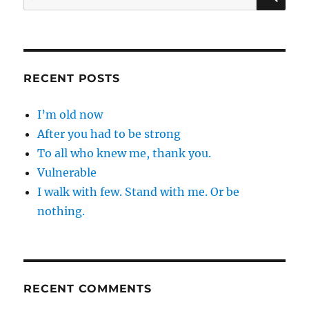
for:
RECENT POSTS
I’m old now
After you had to be strong
To all who knew me, thank you.
Vulnerable
I walk with few. Stand with me. Or be
nothing.
RECENT COMMENTS