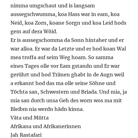
nimma umgschaut und is langsam
aussegschwumma, koa Hass war in eam, koa
Neid, koa Zorn, koane Sorgn und koa Leid hods
gem auf dera Wöid.
Er is aussegschomma da Sonn hintaher und er
war alloa. Er war da Letzte und er hod koan Wal
mea troffa auf seim Weg hoam. So samma
eines Tages olle vor Eam gstandn und Er war
gerührt und hod Tränen ghabt in de Augn weil
a erkannt hod das ma olle seine Söhne und
Töchta san, Schwestern und Briada. Und mia, ja
mia san durch unsa Geh des worn wos ma mit
Bleibm nia werdn hädn kinna.
Väta und Mütta
Afrikana und Afrikanerinnen
Jah Rastafari