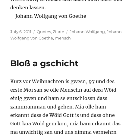
denken lassen.
– Johann Wolfgang von Goethe
Posted
Categories
Tags
July 6, 2011
Quotes
,
Zitate
Johann Wolfgang
,
Johann
on
Wolfgang von Goethe
,
mensch
Bloß a gschicht
Kurz vor Weihnachten is gwesn, 97 und des
erste Moi san se olle Menschn auf dera Wöid
einig gwen und ham se entschlossn dass
zammramman und gehen. Mia olle ham
erkannt dass de Wöid Gott is und dass ohne
Gott koa Wöid gem kon, mia ham erkannt das
ma unwichtig san und uns nimma vermehrn