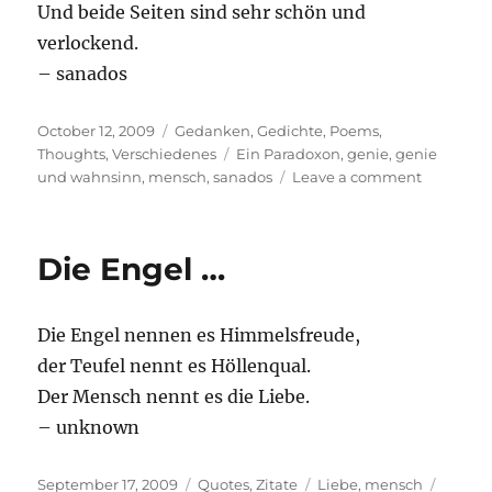
Und beide Seiten sind sehr schön und
verlockend.
– sanados
Posted
Categories
October 12, 2009
Gedanken
,
Gedichte
,
Poems
,
on
Tags
Thoughts
,
Verschiedenes
Ein Paradoxon
,
genie
,
genie
on
und wahnsinn
,
mensch
,
sanados
Leave a comment
Wer
ich
bin
Die Engel …
Die Engel nennen es Himmelsfreude,
der Teufel nennt es Höllenqual.
Der Mensch nennt es die Liebe.
– unknown
Posted
Categories
Tags
September 17, 2009
Quotes
,
Zitate
Liebe
,
mensch