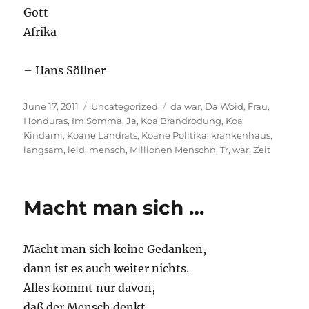
Gott
Afrika
– Hans Söllner
Posted
Categories
Tags
June 17, 2011
Uncategorized
da war
,
Da Woid
,
Frau
,
on
Honduras
,
Im Somma
,
Ja
,
Koa Brandrodung
,
Koa
Kindami
,
Koane Landrats
,
Koane Politika
,
krankenhaus
,
langsam
,
leid
,
mensch
,
Millionen Menschn
,
Tr
,
war
,
Zeit
Macht man sich …
Macht man sich keine Gedanken,
dann ist es auch weiter nichts.
Alles kommt nur davon,
daß der Mensch denkt.