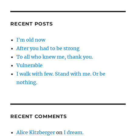
RECENT POSTS
I’m old now
After you had to be strong
To all who knew me, thank you.
Vulnerable
I walk with few. Stand with me. Or be
nothing.
RECENT COMMENTS
Alice Kitzberger
on
I dream.