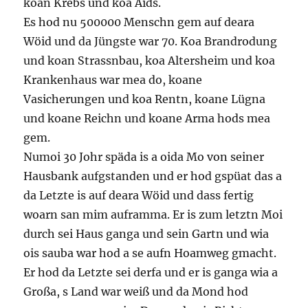
koan Krebs und koa Aids.
Es hod nu 500000 Menschn gem auf deara
Wöid und da Jüngste war 70. Koa Brandrodung
und koan Strassnbau, koa Altersheim und koa
Krankenhaus war mea do, koane
Vasicherungen und koa Rentn, koane Lügna
und koane Reichn und koane Arma hods mea
gem.
Numoi 30 Johr späda is a oida Mo von seiner
Hausbank aufgstanden und er hod gspüat das a
da Letzte is auf deara Wöid und dass fertig
woarn san mim auframma. Er is zum letztn Moi
durch sei Haus ganga und sein Gartn und wia
ois sauba war hod a se aufn Hoamweg gmacht.
Er hod da Letzte sei derfa und er is ganga wia a
Großa, s Land war weiß und da Mond hod