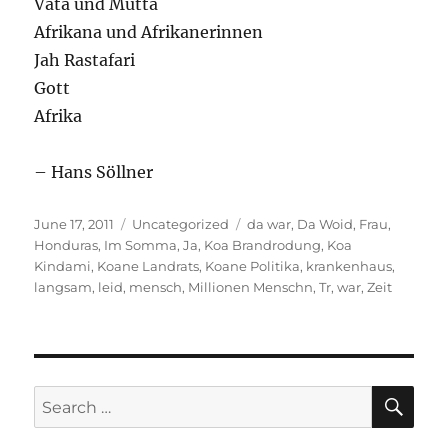
Väta und Mütta
Afrikana und Afrikanerinnen
Jah Rastafari
Gott
Afrika
– Hans Söllner
Posted
Categories
Tags
June 17, 2011
Uncategorized
da war
,
Da Woid
,
Frau
,
on
Honduras
,
Im Somma
,
Ja
,
Koa Brandrodung
,
Koa
Kindami
,
Koane Landrats
,
Koane Politika
,
krankenhaus
,
langsam
,
leid
,
mensch
,
Millionen Menschn
,
Tr
,
war
,
Zeit
SE
Search
for: