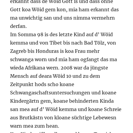
erkannt dass de Wöid Gott is und dass ohne
Gott koa Wöid gem kon, mia ham erkannt das
ma unwichtig san und uns nimma vermehrn
derfan.
Im Somma 98 is des letzte Kind auf d’ Wöid
kemma und von Tibet bis nach Bad Tölz, von
Zagreb bis Honduras is koa Frau mehr
schwanga worn und mia ham ogfangt das ma
wieda Afrikana wern. 2008 war da jüngste
Mensch auf deara Wöid 10 und zu dem
Zeitpunkt hods scho koane
Schwangaschaftsuntersuchungen und koane
Kindergärtn gem, koane behinderten Kinda
san mea auf d’ Wöid kemma und koane Schreie
aus Brutkästn von kloane süchtige Lebewesn
warn mea zum hean.