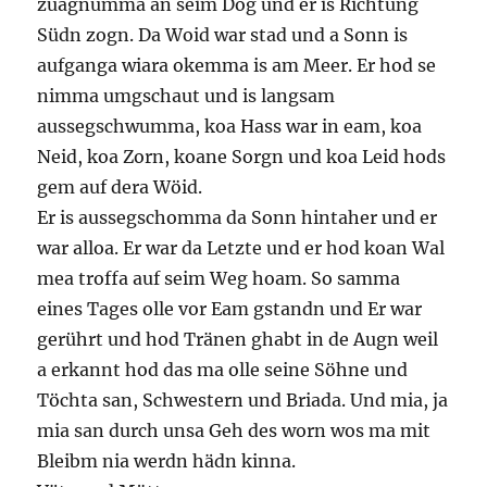
zuagnumma an seim Dog und er is Richtung
Südn zogn. Da Woid war stad und a Sonn is
aufganga wiara okemma is am Meer. Er hod se
nimma umgschaut und is langsam
aussegschwumma, koa Hass war in eam, koa
Neid, koa Zorn, koane Sorgn und koa Leid hods
gem auf dera Wöid.
Er is aussegschomma da Sonn hintaher und er
war alloa. Er war da Letzte und er hod koan Wal
mea troffa auf seim Weg hoam. So samma
eines Tages olle vor Eam gstandn und Er war
gerührt und hod Tränen ghabt in de Augn weil
a erkannt hod das ma olle seine Söhne und
Töchta san, Schwestern und Briada. Und mia, ja
mia san durch unsa Geh des worn wos ma mit
Bleibm nia werdn hädn kinna.