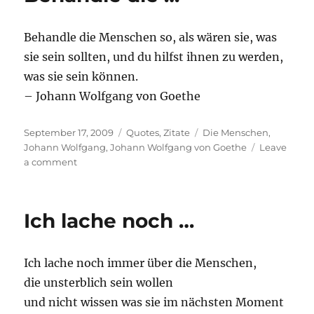
Behandle die Menschen so, als wären sie, was
sie sein sollten, und du hilfst ihnen zu werden,
was sie sein können.
– Johann Wolfgang von Goethe
Posted
Categories
Tags
September 17, 2009
Quotes
,
Zitate
Die Menschen
,
on
Johann Wolfgang
,
Johann Wolfgang von Goethe
Leave
on
a comment
Behandle
die
…
Ich lache noch …
Ich lache noch immer über die Menschen,
die unsterblich sein wollen
und nicht wissen was sie im nächsten Moment