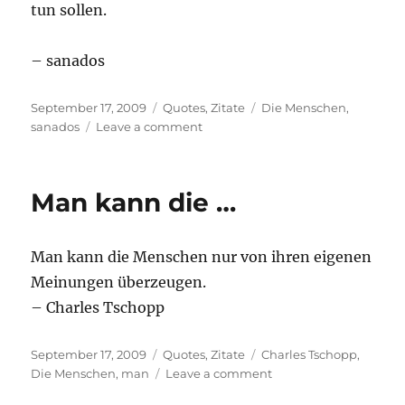
tun sollen.
– sanados
Posted
Categories
Tags
September 17, 2009
Quotes
,
Zitate
Die Menschen
,
on
on
sanados
Leave a comment
Ich
lache
noch
Man kann die …
…
Man kann die Menschen nur von ihren eigenen
Meinungen überzeugen.
– Charles Tschopp
Posted
Categories
Tags
September 17, 2009
Quotes
,
Zitate
Charles Tschopp
,
on
on
Die Menschen
,
man
Leave a comment
Man