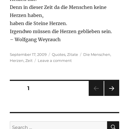
Denn in dieser Zeit da die Menschen keine
Herzen haben,
haben die Steine Herzen.
Irgendwo müssen die Herzen geblieben sein.
– Wolfgang Weyrauch
Posted
Categories
Tags
September 17, 2009
Quotes
,
Zitate
Die Menschen
,
on
on
Herzen
,
Zeit
Leave a comment
Stein,
der
…
Posts
PAGE
1
NEXT
pagination
PAG
E
SE
Search