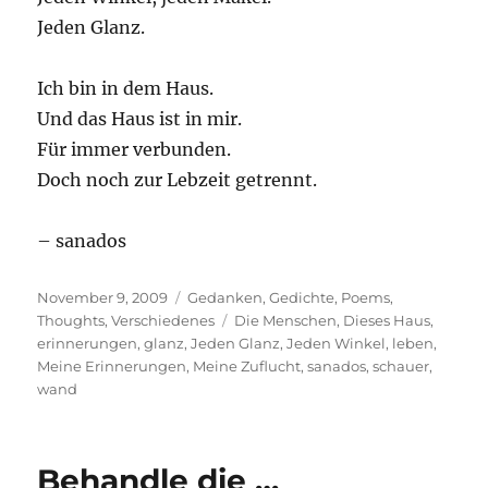
Jeden Glanz.
Ich bin in dem Haus.
Und das Haus ist in mir.
Für immer verbunden.
Doch noch zur Lebzeit getrennt.
– sanados
Posted
Categories
November 9, 2009
Gedanken
,
Gedichte
,
Poems
,
on
Tags
Thoughts
,
Verschiedenes
Die Menschen
,
Dieses Haus
,
erinnerungen
,
glanz
,
Jeden Glanz
,
Jeden Winkel
,
leben
,
Meine Erinnerungen
,
Meine Zuflucht
,
sanados
,
schauer
,
wand
Behandle die …