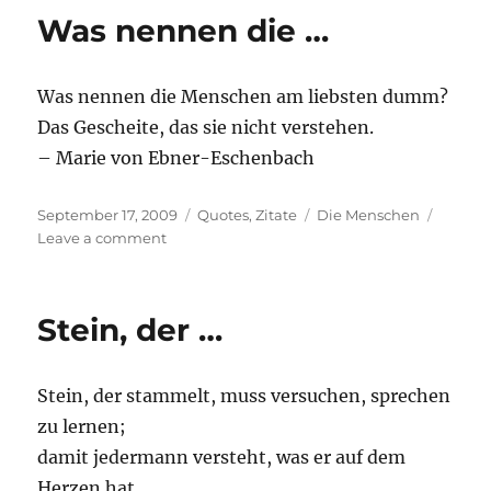
…
Was nennen die …
Was nennen die Menschen am liebsten dumm?
Das Gescheite, das sie nicht verstehen.
– Marie von Ebner-Eschenbach
Posted
Categories
Tags
September 17, 2009
Quotes
,
Zitate
Die Menschen
on
on
Leave a comment
Was
nennen
die
Stein, der …
…
Stein, der stammelt, muss versuchen, sprechen
zu lernen;
damit jedermann versteht, was er auf dem
Herzen hat.