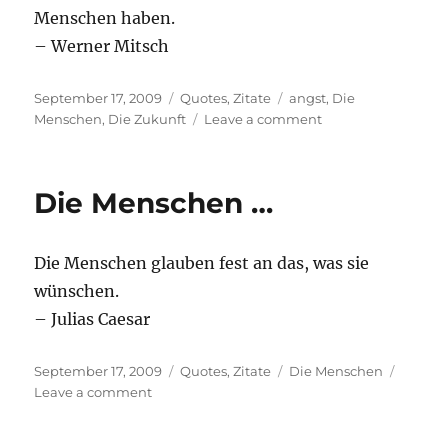
Menschen haben.
– Werner Mitsch
Posted
Categories
Tags
September 17, 2009
Quotes
,
Zitate
angst
,
Die
on
on
Menschen
,
Die Zukunft
Leave a comment
Früher
hatten
…
Die Menschen …
Die Menschen glauben fest an das, was sie
wünschen.
– Julias Caesar
Posted
Categories
Tags
September 17, 2009
Quotes
,
Zitate
Die Menschen
on
on
Leave a comment
Die
Menschen