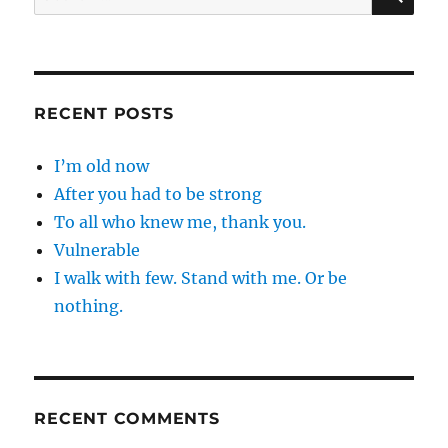
for:
RECENT POSTS
I’m old now
After you had to be strong
To all who knew me, thank you.
Vulnerable
I walk with few. Stand with me. Or be
nothing.
RECENT COMMENTS