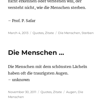
nicht erkennen oder verstehen will, der
versteht nicht, wie die Menschen sterben.
– Prof. P. Safar
Posted
Categories
Tags
March 4, 2013
Quotes
,
Zitate
Die Menschen
,
Sterben
on
Die Menschen …
Die Menschen mit dem schönsten Lächeln
haben oft die traurigsten Augen.
– unknown
Posted
Categories
Tags
November 30, 2011
Quotes
,
Zitate
Augen
,
Die
on
Menschen