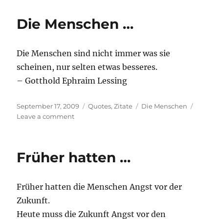
kann
die
Die Menschen …
…
Die Menschen sind nicht immer was sie
scheinen, nur selten etwas besseres.
– Gotthold Ephraim Lessing
Posted
Categories
Tags
September 17, 2009
Quotes
,
Zitate
Die Menschen
on
on
Leave a comment
Die
Menschen
…
Früher hatten …
Früher hatten die Menschen Angst vor der
Zukunft.
Heute muss die Zukunft Angst vor den