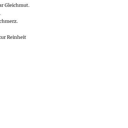
r Gleichmut.
.
Schmerz.
zur Reinheit