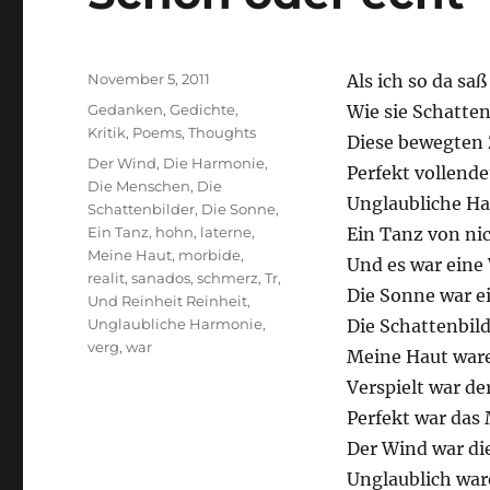
Posted
November 5, 2011
Als ich so da sa
on
Categories
Gedanken
,
Gedichte
,
Wie sie Schatten
Kritik
,
Poems
,
Thoughts
Diese bewegten 
Tags
Der Wind
,
Die Harmonie
,
Perfekt vollend
Die Menschen
,
Die
Unglaubliche H
Schattenbilder
,
Die Sonne
,
Ein Tanz
,
hohn
,
laterne
,
Ein Tanz von ni
Meine Haut
,
morbide
,
Und es war eine
realit
,
sanados
,
schmerz
,
Tr
,
Die Sonne war e
Und Reinheit Reinheit
,
Unglaubliche Harmonie
,
Die Schattenbil
verg
,
war
Meine Haut war
Verspielt war de
Perfekt war das
Der Wind war die
Unglaublich war