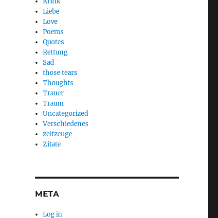
Kritik
Liebe
Love
Poems
Quotes
Rettung
Sad
those tears
Thoughts
Trauer
Traum
Uncategorized
Verschiedenes
zeitzeuge
Zitate
META
Log in