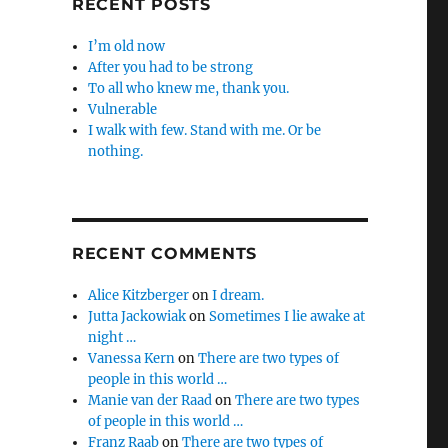
RECENT POSTS
I’m old now
After you had to be strong
To all who knew me, thank you.
Vulnerable
I walk with few. Stand with me. Or be
nothing.
RECENT COMMENTS
Alice Kitzberger
on
I dream.
Jutta Jackowiak
on
Sometimes I lie awake at
night …
Vanessa Kern
on
There are two types of
people in this world …
Manie van der Raad
on
There are two types
of people in this world …
Franz Raab
on
There are two types of