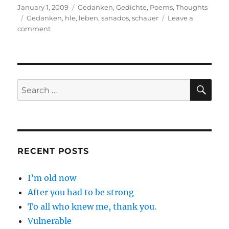
Posted
Categories
January 1, 2009
Gedanken
,
Gedichte
,
Poems
,
Thoughts
on
Tags
Gedanken
,
hle
,
leben
,
sanados
,
schauer
Leave a
on
comment
Die
Macht
SE
Search
for:
RECENT POSTS
I’m old now
After you had to be strong
To all who knew me, thank you.
Vulnerable