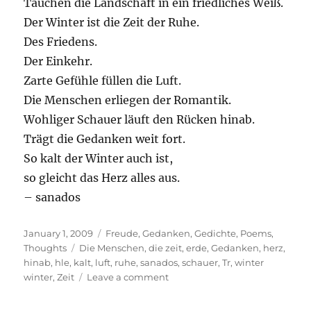
Tauchen die Landschaft in ein friedliches Weiß.
Der Winter ist die Zeit der Ruhe.
Des Friedens.
Der Einkehr.
Zarte Gefühle füllen die Luft.
Die Menschen erliegen der Romantik.
Wohliger Schauer läuft den Rücken hinab.
Trägt die Gedanken weit fort.
So kalt der Winter auch ist,
so gleicht das Herz alles aus.
– sanados
Posted
Categories
January 1, 2009
Freude
,
Gedanken
,
Gedichte
,
Poems
,
on
Tags
Thoughts
Die Menschen
,
die zeit
,
erde
,
Gedanken
,
herz
,
hinab
,
hle
,
kalt
,
luft
,
ruhe
,
sanados
,
schauer
,
Tr
,
winter
on
winter
,
Zeit
Leave a comment
Winter