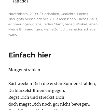
– sanados
Posted
Categories
November 9, 2009
Gedanken
,
Gedichte
,
Poems
,
on
Tags
Thoughts
,
Verschiedenes
Die Menschen
,
Dieses Haus
,
erinnerungen
,
glanz
,
Jeden Glanz
,
Jeden Winkel
,
leben
,
Meine Erinnerungen
,
Meine Zuflucht
,
sanados
,
schauer
,
wand
Einfach hier
Morgenstrahlen
Zart wecken Dich die ersten Sonnenstrahlen,
Du blinzelst Ihnen entgegen.
Regst Dich und streckst Dich,
doch magst Dich noch gar nicht bewegen.