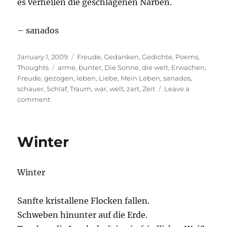
es verheilen die geschlagenen Narben.
– sanados
Posted
Categories
January 1, 2009
Freude
,
Gedanken
,
Gedichte
,
Poems
,
on
Tags
Thoughts
arme
,
bunter
,
Die Sonne
,
die welt
,
Erwachen
,
Freude
,
gezogen
,
leben
,
Liebe
,
Mein Leben
,
sanados
,
schauer
,
Schlaf
,
Traum
,
war
,
welt
,
zart
,
Zeit
Leave a
on
comment
Einfach
hier
Winter
Winter
Sanfte kristallene Flocken fallen.
Schweben hinunter auf die Erde.