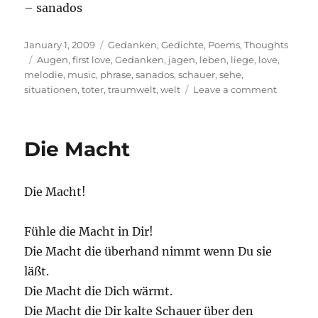
– sanados
Posted
Categories
January 1, 2009
Gedanken
,
Gedichte
,
Poems
,
Thoughts
on
Tags
Augen
,
first love
,
Gedanken
,
jagen
,
leben
,
liege
,
love
,
melodie
,
music
,
phrase
,
sanados
,
schauer
,
sehe
,
on
situationen
,
toter
,
traumwelt
,
welt
Leave a comment
Musik
bewegt
Die Macht
Die Macht!
Fühle die Macht in Dir!
Die Macht die überhand nimmt wenn Du sie
läßt.
Die Macht die Dich wärmt.
Die Macht die Dir kalte Schauer über den