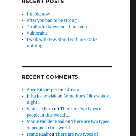
RECENT POSTS
I’m old now
After you had to be strong
To all who knew me, thank you.
Vulnerable
I walk with few. Stand with me. Or be
nothing.
RECENT COMMENTS
Alice Kitzberger
on
I dream.
Jutta Jackowiak
on
Sometimes I lie awake at
night …
Vanessa Kern
on
There are two types of
people in this world …
Manie van der Raad
on
There are two types
of people in this world …
Franz Raab
on
There are two types of