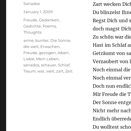
Author
Sanados
Zart wecken Dic
Posted
January 1, 2009
Du blinzelst Ih
on
Categories
Freude
,
Gedanken
,
Regst Dich und s
Gedichte
,
Poems
,
doch magst Dich
Thoughts
Zu schön war die
Tags
arme
,
bunter
,
Die Sonne
,
Hast im Schlaf a
die welt
,
Erwachen
,
Freude
,
gezogen
,
leben
,
Geträumt von s
Liebe
,
Mein Leben
,
Verzaubert von 
sanados
,
schauer
,
Schlaf
,
Noch einmal die
Traum
,
war
,
welt
,
zart
,
Zeit
Noch einmal ver
Doch nun endlic
Mir Freude die 
Der Sonne entg
Nicht mehr nach
Endlich überred
Du wolltest scho