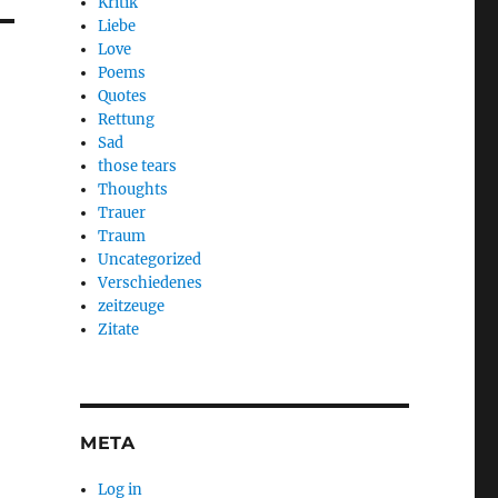
Kritik
Liebe
Love
Poems
Quotes
Rettung
Sad
those tears
Thoughts
Trauer
Traum
Uncategorized
Verschiedenes
zeitzeuge
Zitate
META
Log in