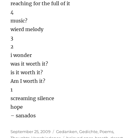
reaching for the full of it
4
music?
wierd melody
3
2
i wonder
was it worth it?
is it worth it?
Am I worth it?
1
screaming silence
hope
– sanados
Posted
Categories
September 25, 2009
Gedanken
,
Gedichte
,
Poems
,
on
Tags