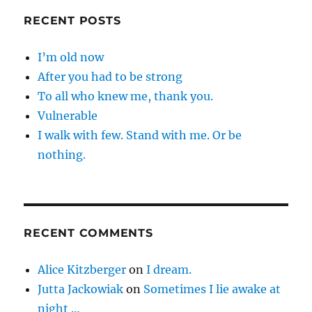
RECENT POSTS
I’m old now
After you had to be strong
To all who knew me, thank you.
Vulnerable
I walk with few. Stand with me. Or be
nothing.
RECENT COMMENTS
Alice Kitzberger
on
I dream.
Jutta Jackowiak
on
Sometimes I lie awake at
night …