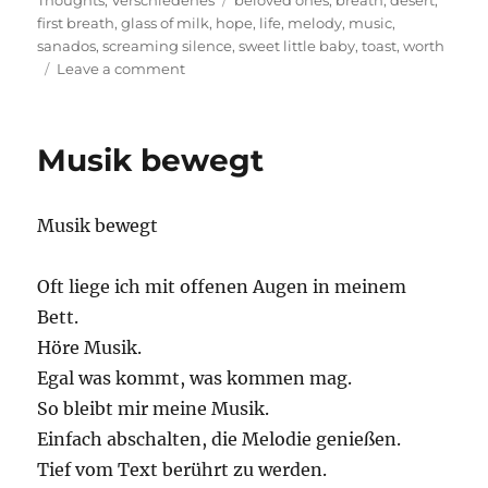
Thoughts
,
Verschiedenes
beloved ones
,
breath
,
desert
,
first breath
,
glass of milk
,
hope
,
life
,
melody
,
music
,
sanados
,
screaming silence
,
sweet little baby
,
toast
,
worth
on
Leave a comment
Count
down
from
Musik bewegt
ten
please
Musik bewegt
Oft liege ich mit offenen Augen in meinem
Bett.
Höre Musik.
Egal was kommt, was kommen mag.
So bleibt mir meine Musik.
Einfach abschalten, die Melodie genießen.
Tief vom Text berührt zu werden.