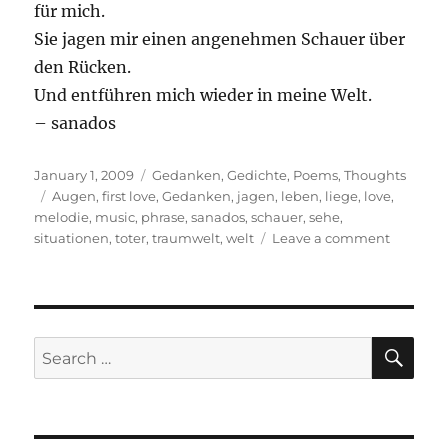
für mich.
Sie jagen mir einen angenehmen Schauer über
den Rücken.
Und entführen mich wieder in meine Welt.
– sanados
Posted
Categories
January 1, 2009
Gedanken
,
Gedichte
,
Poems
,
Thoughts
on
Tags
Augen
,
first love
,
Gedanken
,
jagen
,
leben
,
liege
,
love
,
melodie
,
music
,
phrase
,
sanados
,
schauer
,
sehe
,
on
situationen
,
toter
,
traumwelt
,
welt
Leave a comment
Musik
bewegt
SE
Search
for: