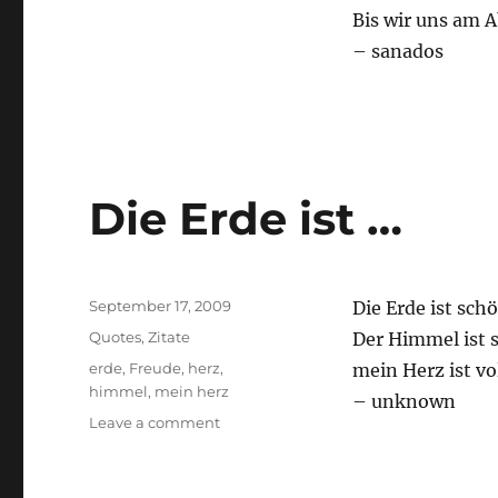
Bis wir uns am 
– sanados
Die Erde ist …
Posted
September 17, 2009
Die Erde ist schö
on
Categories
Quotes
,
Zitate
Der Himmel ist 
Tags
erde
,
Freude
,
herz
,
mein Herz ist vo
himmel
,
mein herz
– unknown
on
Leave a comment
Die
Erde
ist