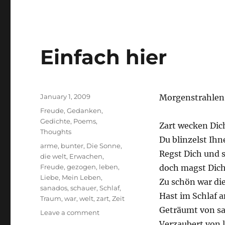
Freude
…
Einfach hier
Posted
January 1, 2009
Morgenstrahlen
on
Categories
Freude
,
Gedanken
,
Gedichte
,
Poems
,
Zart wecken Dic
Thoughts
Du blinzelst Ih
Tags
arme
,
bunter
,
Die Sonne
,
Regst Dich und s
die welt
,
Erwachen
,
Freude
,
gezogen
,
leben
,
doch magst Dich
Liebe
,
Mein Leben
,
Zu schön war die
sanados
,
schauer
,
Schlaf
,
Hast im Schlaf a
Traum
,
war
,
welt
,
zart
,
Zeit
Geträumt von s
on
Leave a comment
Einfach
Verzaubert von 