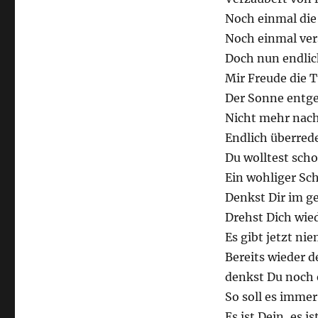
hier
Noch einmal die
Noch einmal ver
Doch nun endlic
Mir Freude die 
Der Sonne entg
Nicht mehr nach
Endlich überred
Du wolltest scho
Ein wohliger Sch
Denkst Dir im ge
Drehst Dich wied
Es gibt jetzt ni
Bereits wieder 
denkst Du noch 
So soll es immer
Es ist Dein, es i