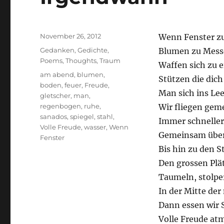
Posted
November 26, 2012
Wenn Fenster zu
on
Categories
Gedanken
,
Gedichte
,
Blumen zu Mess
Poems
,
Thoughts
,
Traum
Waffen sich zu 
Tags
am abend
,
blumen
,
Stützen die dic
boden
,
feuer
,
Freude
,
Man sich ins Le
gletscher
,
man
,
regenbogen
,
ruhe
,
Wir fliegen gem
sanados
,
spiegel
,
stahl
,
Immer schneller
Volle Freude
,
wasser
,
Wenn
Gemeinsam über
Fenster
Bis hin zu den S
Den grossen Plä
Taumeln, stolpe
In der Mitte de
Dann essen wir S
Volle Freude at