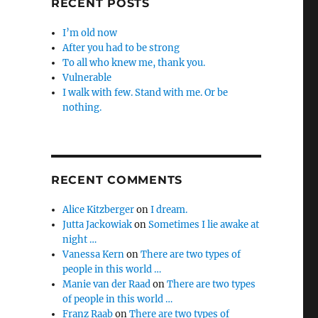
RECENT POSTS
I’m old now
After you had to be strong
To all who knew me, thank you.
Vulnerable
I walk with few. Stand with me. Or be
nothing.
RECENT COMMENTS
Alice Kitzberger
on
I dream.
Jutta Jackowiak
on
Sometimes I lie awake at
night …
Vanessa Kern
on
There are two types of
people in this world …
Manie van der Raad
on
There are two types
of people in this world …
Franz Raab
on
There are two types of