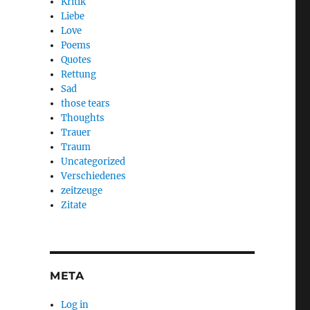
Kritik
Liebe
Love
Poems
Quotes
Rettung
Sad
those tears
Thoughts
Trauer
Traum
Uncategorized
Verschiedenes
zeitzeuge
Zitate
META
Log in