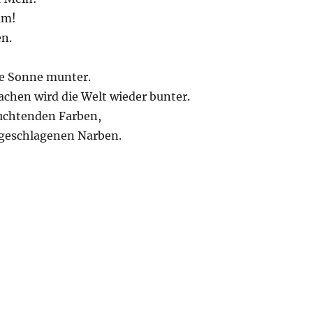
um!
en.
ie Sonne munter.
chen wird die Welt wieder bunter.
euchtenden Farben,
e geschlagenen Narben.