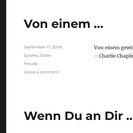
…
Von einem …
Posted
September 17, 2009
Von einem gewis
on
Categories
Quotes
,
Zitate
– Charlie Chapli
Tags
Freude
on
Leave a comment
Von
einem
…
Wenn Du an Dir 