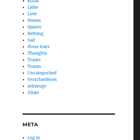
Kritik
Liebe
Love
Poems
Quotes
Rettung
Sad
those tears
Thoughts
Trauer
Traum
Uncategorized
Verschiedenes
zeitzeuge
Zitate
META
Log in