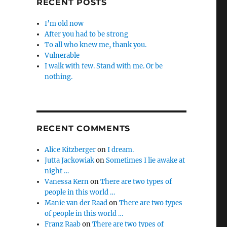
RECENT POSTS
I’m old now
After you had to be strong
To all who knew me, thank you.
Vulnerable
I walk with few. Stand with me. Or be
nothing.
RECENT COMMENTS
Alice Kitzberger
on
I dream.
Jutta Jackowiak
on
Sometimes I lie awake at
night …
Vanessa Kern
on
There are two types of
people in this world …
Manie van der Raad
on
There are two types
of people in this world …
Franz Raab
on
There are two types of