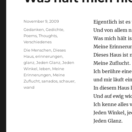
Posted
November 9, 2009
Eigentlich ist es
on
Categories
Gedanken
,
Gedichte
,
Und von allem n
Poems
,
Thoughts
,
Was mich hält is
Verschiedenes
Meine Erinneru
Tags
Die Menschen
,
Dieses
Dieses Haus ist 
Haus
,
erinnerungen
,
glanz
,
Jeden Glanz
,
Jeden
Meine Zuflucht.
Winkel
,
leben
,
Meine
Ich berühre ein
Erinnerungen
,
Meine
und mir läuft ei
Zuflucht
,
sanados
,
schauer
,
wand
In diesem Haus 
Und auf ewig wic
Ich kenne alles 
Jeden Winkel, j
Jeden Glanz.