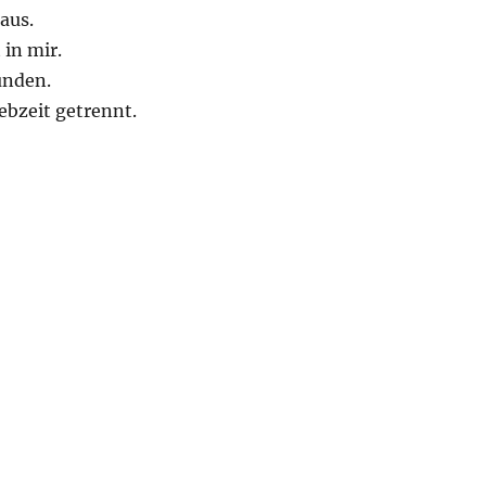
aus.
 in mir.
unden.
ebzeit getrennt.