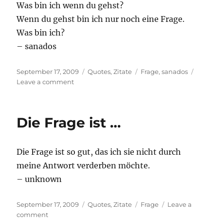
Was bin ich wenn du gehst?
Wenn du gehst bin ich nur noch eine Frage.
Was bin ich?
– sanados
Posted
Categories
Tags
September 17, 2009
Quotes
,
Zitate
Frage
,
sanados
on
on
Leave a comment
Was
bin
ich
Die Frage ist …
…
Die Frage ist so gut, das ich sie nicht durch
meine Antwort verderben möchte.
– unknown
Posted
Categories
Tags
September 17, 2009
Quotes
,
Zitate
Frage
Leave a
on
on
comment