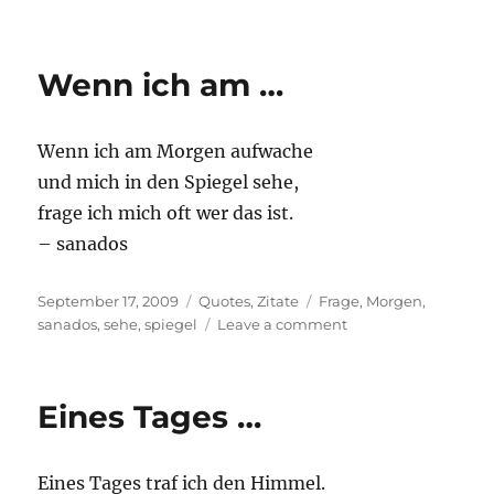
Die
Frage
ist
Wenn ich am …
…
Wenn ich am Morgen aufwache
und mich in den Spiegel sehe,
frage ich mich oft wer das ist.
– sanados
Posted
Categories
Tags
September 17, 2009
Quotes
,
Zitate
Frage
,
Morgen
,
on
on
sanados
,
sehe
,
spiegel
Leave a comment
Wenn
ich
am
Eines Tages …
…
Eines Tages traf ich den Himmel.