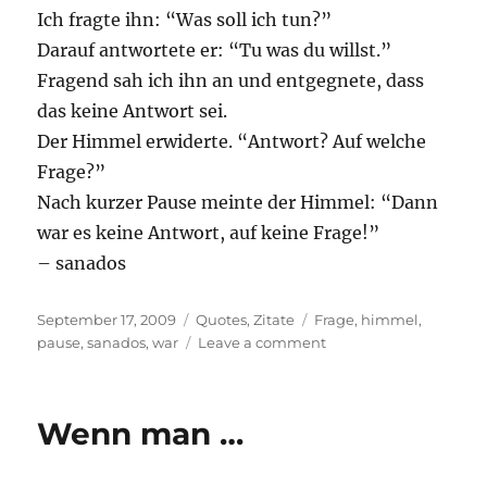
Ich fragte ihn: “Was soll ich tun?”
Darauf antwortete er: “Tu was du willst.”
Fragend sah ich ihn an und entgegnete, dass
das keine Antwort sei.
Der Himmel erwiderte. “Antwort? Auf welche
Frage?”
Nach kurzer Pause meinte der Himmel: “Dann
war es keine Antwort, auf keine Frage!”
– sanados
Posted
Categories
Tags
September 17, 2009
Quotes
,
Zitate
Frage
,
himmel
,
on
on
pause
,
sanados
,
war
Leave a comment
Eines
Tages
…
Wenn man …