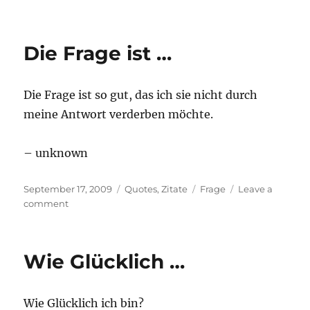
Ich
frage
nicht
Die Frage ist …
…
Die Frage ist so gut, das ich sie nicht durch
meine Antwort verderben möchte.
– unknown
Posted
Categories
Tags
September 17, 2009
Quotes
,
Zitate
Frage
Leave a
on
on
comment
Die
Frage
ist
Wie Glücklich …
…
Wie Glücklich ich bin?