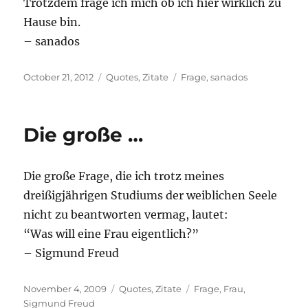
Trotzdem frage ich mich ob ich hier wirklich zu
Hause bin.
– sanados
Posted
Categories
Tags
October 21, 2012
Quotes
,
Zitate
Frage
,
sanados
on
Die große …
Die große Frage, die ich trotz meines
dreißigjährigen Studiums der weiblichen Seele
nicht zu beantworten vermag, lautet:
“Was will eine Frau eigentlich?”
– Sigmund Freud
Posted
Categories
Tags
November 4, 2009
Quotes
,
Zitate
Frage
,
Frau
,
on
Sigmund Freud