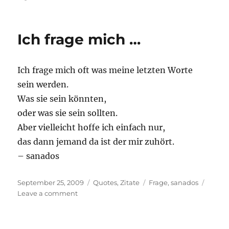
Ich frage mich …
Ich frage mich oft was meine letzten Worte
sein werden.
Was sie sein könnten,
oder was sie sein sollten.
Aber vielleicht hoffe ich einfach nur,
das dann jemand da ist der mir zuhört.
– sanados
Posted
Categories
Tags
September 25, 2009
Quotes
,
Zitate
Frage
,
sanados
on
on
Leave a comment
Ich
frage
mich