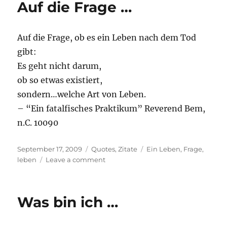
Auf die Frage …
…
Auf die Frage, ob es ein Leben nach dem Tod
gibt:
Es geht nicht darum,
ob so etwas existiert,
sondern…welche Art von Leben.
– “Ein fatalfisches Praktikum” Reverend Bem,
n.C. 10090
Posted
Categories
Tags
September 17, 2009
Quotes
,
Zitate
Ein Leben
,
Frage
,
on
on
leben
Leave a comment
Auf
die
Frage
Was bin ich …
…