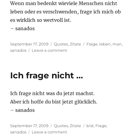
Wenn man bedenkt wieviele Menschen nicht
leben oder es verschwenden, frage ich mich ob
es wirklich so wertvoll ist.
– sanados
Posted
Categories
Tags
September 17, 2009
Quotes
,
Zitate
Frage
,
leben
,
man
,
on
on
sanados
Leave a comment
Wenn
man
…
Ich frage nicht …
Ich frage nicht was du jetzt machst.
Aber ich hoffe du bist jetzt glücklich.
– sanados
Posted
Categories
Tags
September 17, 2009
Quotes
,
Zitate
bist
,
Frage
,
on
on
sanados
Leave a comment