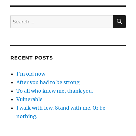
E
SE
Search
for:
RECENT POSTS
I’m old now
After you had to be strong
To all who knew me, thank you.
Vulnerable
I walk with few. Stand with me. Or be
nothing.