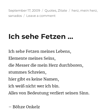
Posted
Categories
Tags
September 17, 2009
Quotes
,
Zitate
herz
,
mein herz
,
on
on
sanados
Leave a comment
Es
gab
Tage
Ich sehe Fetzen …
an
…
Ich sehe Fetzen meines Lebens,
Elemente meines Seins,
die Messer die mein Herz durchboren,
stummes Schreien,
hier gibt es keine Namen,
ich weiß nicht wer ich bin.
Alles von Bedeutung verliert seinen Sinn.
– Böhze Onkelz