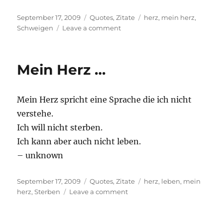
Posted
Categories
Tags
September 17, 2009
Quotes
,
Zitate
herz
,
mein herz
,
on
on
Schweigen
Leave a comment
Doch
brich
mein
Mein Herz …
…
Mein Herz spricht eine Sprache die ich nicht
verstehe.
Ich will nicht sterben.
Ich kann aber auch nicht leben.
– unknown
Posted
Categories
Tags
September 17, 2009
Quotes
,
Zitate
herz
,
leben
,
mein
on
on
herz
,
Sterben
Leave a comment
Mein
Herz
…