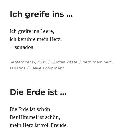
…
Ich greife ins …
Ich greife ins Leere,
ich berühre mein Herz.
– sanados
Posted
Categories
Tags
September 17, 2009
Quotes
,
Zitate
herz
,
mein herz
,
on
on
sanados
Leave a comment
Ich
greife
ins
Die Erde ist …
…
Die Erde ist schön.
Der Himmel ist schön,
mein Herz ist voll Freude.