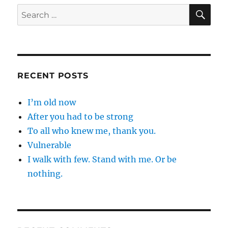
SE
Search
for:
RECENT POSTS
I’m old now
After you had to be strong
To all who knew me, thank you.
Vulnerable
I walk with few. Stand with me. Or be
nothing.