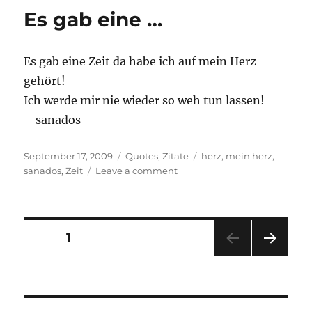
mir
Es gab eine …
…
Es gab eine Zeit da habe ich auf mein Herz
gehört!
Ich werde mir nie wieder so weh tun lassen!
– sanados
Posted
Categories
Tags
September 17, 2009
Quotes
,
Zitate
herz
,
mein herz
,
on
on
sanados
,
Zeit
Leave a comment
Es
gab
eine
…
Posts
PAGE
1
NEXT
pagination
PAG
E