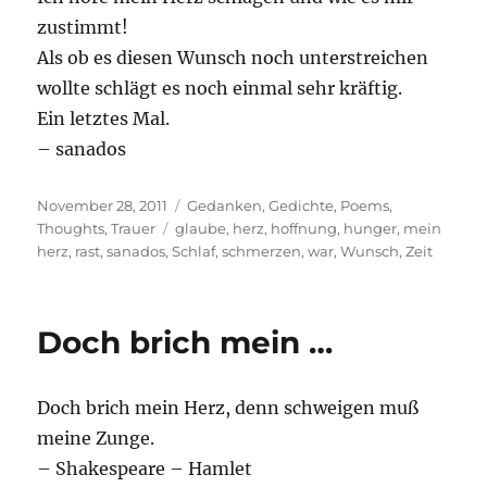
zustimmt!
Als ob es diesen Wunsch noch unterstreichen
wollte schlägt es noch einmal sehr kräftig.
Ein letztes Mal.
– sanados
Posted
Categories
November 28, 2011
Gedanken
,
Gedichte
,
Poems
,
on
Tags
Thoughts
,
Trauer
glaube
,
herz
,
hoffnung
,
hunger
,
mein
herz
,
rast
,
sanados
,
Schlaf
,
schmerzen
,
war
,
Wunsch
,
Zeit
Doch brich mein …
Doch brich mein Herz, denn schweigen muß
meine Zunge.
– Shakespeare – Hamlet