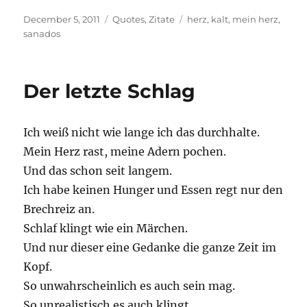
Posted
Categories
Tags
December 5, 2011
Quotes
,
Zitate
herz
,
kalt
,
mein herz
,
on
sanados
Der letzte Schlag
Ich weiß nicht wie lange ich das durchhalte.
Mein Herz rast, meine Adern pochen.
Und das schon seit langem.
Ich habe keinen Hunger und Essen regt nur den
Brechreiz an.
Schlaf klingt wie ein Märchen.
Und nur dieser eine Gedanke die ganze Zeit im
Kopf.
So unwahrscheinlich es auch sein mag.
So unrealistisch es auch klingt.