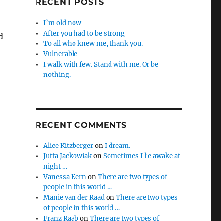
RECENT POSTS
I’m old now
After you had to be strong
d
To all who knew me, thank you.
Vulnerable
I walk with few. Stand with me. Or be
nothing.
RECENT COMMENTS
Alice Kitzberger
on
I dream.
Jutta Jackowiak
on
Sometimes I lie awake at
night …
Vanessa Kern
on
There are two types of
people in this world …
Manie van der Raad
on
There are two types
of people in this world …
Franz Raab
on
There are two types of