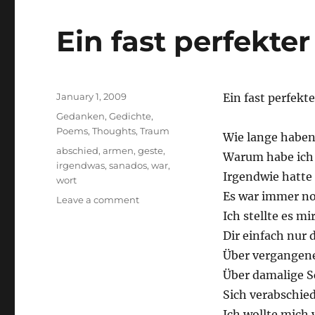
Ein fast perfekte
Posted
January 1, 2009
Ein fast perfekt
on
Categories
Gedanken
,
Gedichte
,
Poems
,
Thoughts
,
Traum
Wie lange haben
Tags
abschied
,
armen
,
geste
,
Warum habe ich 
irgendwas
,
sanados
,
war
,
Irgendwie hatte 
wort
Es war immer no
on
Leave a comment
Ein
Ich stellte es mi
fast
Dir einfach nur 
perfekter
Über vergangene
Abschied
Über damalige S
Sich verabschie
Ich wollte mich 