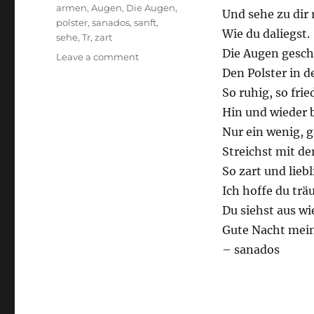
Tags
armen
,
Augen
,
Die Augen
,
Und sehe zu dir 
polster
,
sanados
,
sanft
,
Wie du daliegst.
sehe
,
Tr
,
zart
Die Augen gesch
on
Leave a comment
Ich
Den Polster in 
sehe
So ruhig, so frie
dich
Hin und wieder b
schlafen
Nur ein wenig, g
Streichst mit de
So zart und liebl
Ich hoffe du trä
Du siehst aus wi
Gute Nacht mein
– sanados