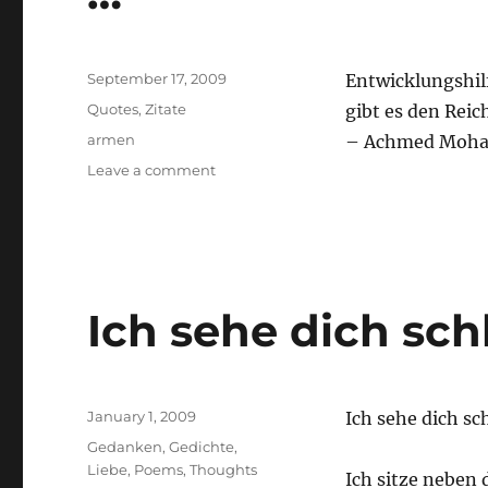
Posted
September 17, 2009
Entwicklungshil
on
Categories
Quotes
,
Zitate
gibt es den Rei
Tags
armen
– Achmed Moha
on
Leave a comment
…
Ich sehe dich sch
Posted
January 1, 2009
Ich sehe dich sc
on
Categories
Gedanken
,
Gedichte
,
Liebe
,
Poems
,
Thoughts
Ich sitze neben 