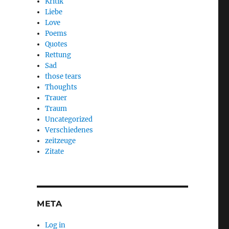
Kritik
Liebe
Love
Poems
Quotes
Rettung
Sad
those tears
Thoughts
Trauer
Traum
Uncategorized
Verschiedenes
zeitzeuge
Zitate
META
Log in