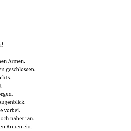
n!
inen Armen.
en geschlossen.
chts.
.
orgen.
Augenblick.
e vorbei.
noch näher ran.
nen Armen ein.