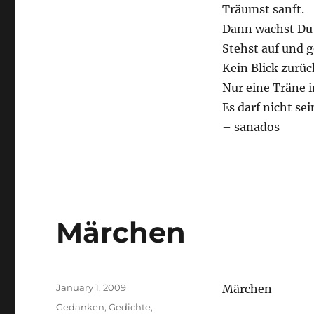
Träumst sanft.
Dann wachst Du 
Stehst auf und g
Kein Blick zurüc
Nur eine Träne 
Es darf nicht sei
– sanados
Märchen
Posted
January 1, 2009
Märchen
on
Categories
Gedanken
,
Gedichte
,