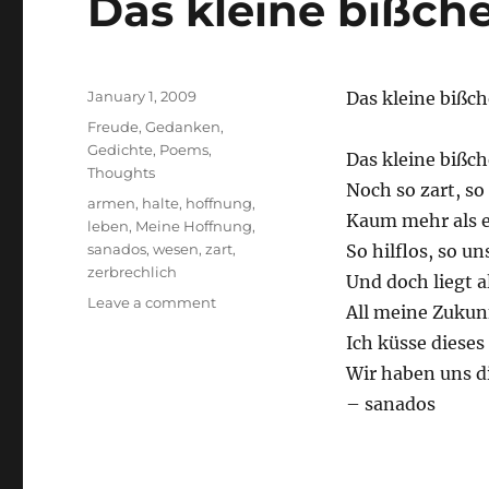
Das kleine bißch
Posted
January 1, 2009
Das kleine bißc
on
Categories
Freude
,
Gedanken
,
Gedichte
,
Poems
,
Das kleine bißch
Thoughts
Noch so zart, so
Tags
armen
,
halte
,
hoffnung
,
Kaum mehr als e
leben
,
Meine Hoffnung
,
sanados
,
wesen
,
zart
,
So hilflos, so un
zerbrechlich
Und doch liegt a
on
Leave a comment
All meine Zukunf
Das
Ich küsse diese
kleine
bißchen
Wir haben uns d
Leben
– sanados