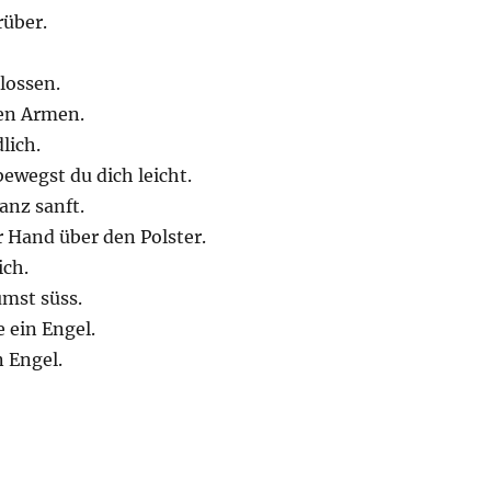
rüber.
lossen.
den Armen.
dlich.
ewegst du dich leicht.
anz sanft.
r Hand über den Polster.
ich.
umst süss.
e ein Engel.
 Engel.