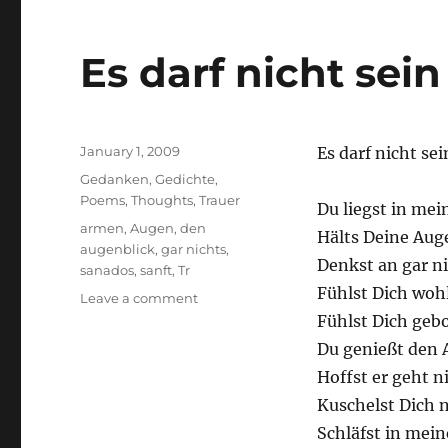
Es darf nicht sein
Posted
January 1, 2009
Es darf nicht sei
on
Categories
Gedanken
,
Gedichte
,
Poems
,
Thoughts
,
Trauer
Du liegst in me
Tags
armen
,
Augen
,
den
Hälts Deine Aug
augenblick
,
gar nichts
,
Denkst an gar ni
sanados
,
sanft
,
Tr
Fühlst Dich wohl
on
Leave a comment
Es
Fühlst Dich geb
darf
Du genießt den 
nicht
Hoffst er geht ni
sein
Kuschelst Dich 
Schläfst in mei