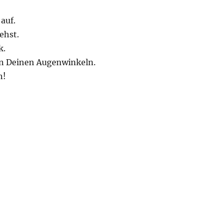
auf.
ehst.
k.
in Deinen Augenwinkeln.
n!