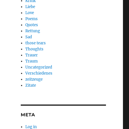
Kritik
Liebe
Love
Poems
Quotes
Rettung
Sad
those tears
Thoughts
Trauer
Traum
Uncategorized
Verschiedenes
zeitzeuge
Zitate
META
Log in