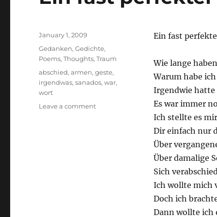
Posted
January 1, 2009
Ein fast perfekt
on
Categories
Gedanken
,
Gedichte
,
Poems
,
Thoughts
,
Traum
Wie lange haben
Tags
abschied
,
armen
,
geste
,
Warum habe ich 
irgendwas
,
sanados
,
war
,
Irgendwie hatte 
wort
Es war immer no
on
Leave a comment
Ein
Ich stellte es mi
fast
Dir einfach nur 
perfekter
Über vergangene
Abschied
Über damalige S
Sich verabschie
Ich wollte mich 
Doch ich bracht
Dann wollte ich 