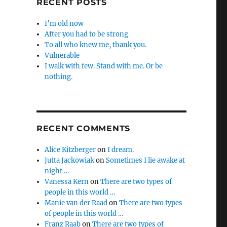
RECENT POSTS
I’m old now
After you had to be strong
To all who knew me, thank you.
Vulnerable
I walk with few. Stand with me. Or be
nothing.
RECENT COMMENTS
Alice Kitzberger
on
I dream.
Jutta Jackowiak
on
Sometimes I lie awake at
night …
Vanessa Kern
on
There are two types of
people in this world …
Manie van der Raad
on
There are two types
of people in this world …
Franz Raab
on
There are two types of