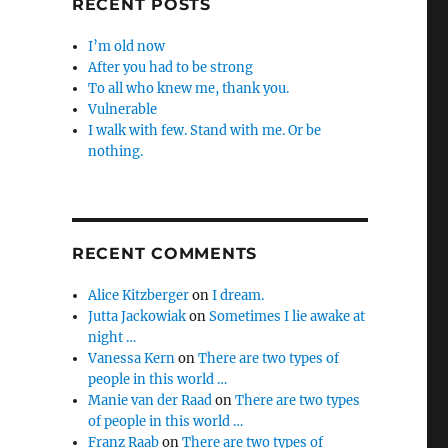
RECENT POSTS
I’m old now
After you had to be strong
To all who knew me, thank you.
Vulnerable
I walk with few. Stand with me. Or be
nothing.
RECENT COMMENTS
Alice Kitzberger
on
I dream.
Jutta Jackowiak
on
Sometimes I lie awake at
night …
Vanessa Kern
on
There are two types of
people in this world …
Manie van der Raad
on
There are two types
of people in this world …
Franz Raab
on
There are two types of