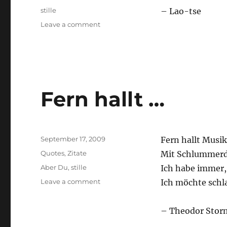
Tags
stille
– Lao-tse
on
Leave a comment
Das
Schwere
ist
…
Fern hallt …
Posted
September 17, 2009
Fern hallt Musik;
on
Categories
Quotes
,
Zitate
Mit Schlummerdu
Tags
Aber Du
,
stille
Ich habe immer,
on
Leave a comment
Ich möchte schl
Fern
hallt
– Theodor Stor
…