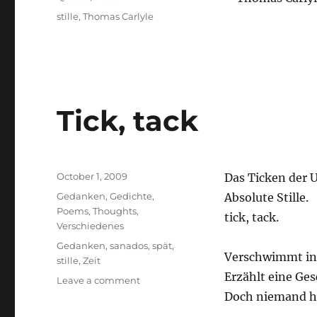
Tags
stille
,
Thomas Carlyle
Tick, tack
Posted
October 1, 2009
Das Ticken der U
on
Categories
Gedanken
,
Gedichte
,
Absolute Stille.
Poems
,
Thoughts
,
tick, tack.
Verschiedenes
Tags
Gedanken
,
sanados
,
spät
,
Verschwimmt in
stille
,
Zeit
Erzählt eine Ges
on
Leave a comment
Tick,
Doch niemand hö
tack