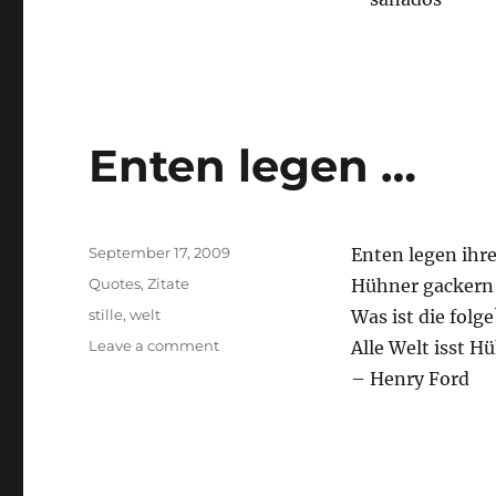
Enten legen …
Posted
September 17, 2009
Enten legen ihre E
on
Categories
Quotes
,
Zitate
Hühner gackern 
Tags
stille
,
welt
Was ist die folge
on
Leave a comment
Alle Welt isst H
Enten
– Henry Ford
legen
…