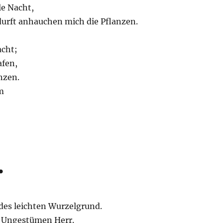
lle Nacht,
rft anhauchen mich die Pflanzen.
cht;
afen,
nzen.
m
…
 des leichten Wurzelgrund.
es Ungestümen Herr.