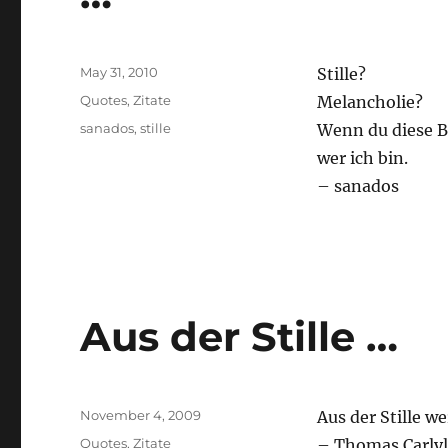
Posted
May 31, 2010
Stille?
on
Categories
Quotes
,
Zitate
Melancholie?
Tags
sanados
,
stille
Wenn du diese Be
wer ich bin.
– sanados
Aus der Stille …
Posted
November 4, 2009
Aus der Stille w
on
Categories
Quotes
,
Zitate
– Thomas Carly