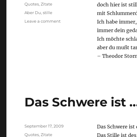
on
Categories
Quotes
,
Zitate
doch hier ist sti
Tags
Aber Du
,
stille
mit Schlummerdu
on
Leave a comment
Ich habe immer,
Fern
immer dein geda
hallt
Ich möchte schl
…
aber du mußt ta
– Theodor Stor
Das Schwere ist 
Posted
September 17, 2009
Das Schwere ist
on
Categories
Quotes
,
Zitate
Das Stille ist d