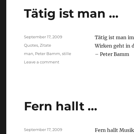
Tätig ist man …
Posted
September 17, 2009
Tätig ist man i
on
Categories
Quotes
,
Zitate
Wirken geht in de
Tags
man
,
Peter Bamm
,
stille
– Peter Bamm
on
Leave a comment
Tätig
ist
man
…
Fern hallt …
Posted
September 17, 2009
Fern hallt Musik