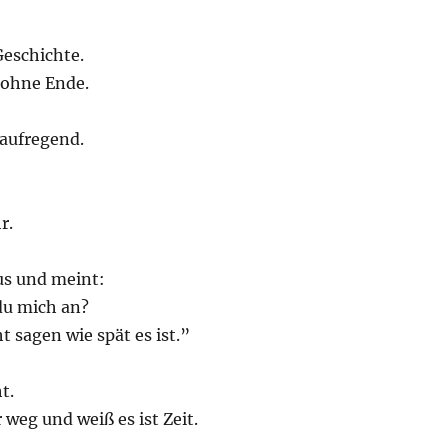
Geschichte.
 ohne Ende.
aufregend.
r.
us und meint:
du mich an?
t sagen wie spät es ist.”
t.
 weg und weiß es ist Zeit.