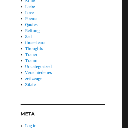
Kritik
Liebe
Love
Poems
Quotes
Rettung
Sad
those tears
Thoughts
Trauer
Traum
Uncategorized
Verschiedenes
zeitzeuge
Zitate
META
Log in