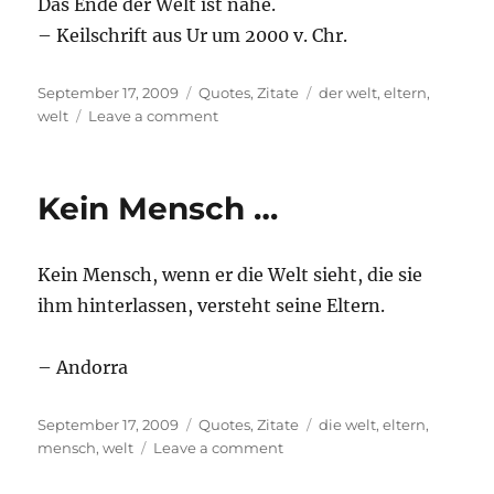
Das Ende der Welt ist nahe.
– Keilschrift aus Ur um 2000 v. Chr.
Posted
Categories
Tags
September 17, 2009
Quotes
,
Zitate
der welt
,
eltern
,
on
on
welt
Leave a comment
Unsere
Jugend
…
Kein Mensch …
Kein Mensch, wenn er die Welt sieht, die sie
ihm hinterlassen, versteht seine Eltern.
– Andorra
Posted
Categories
Tags
September 17, 2009
Quotes
,
Zitate
die welt
,
eltern
,
on
on
mensch
,
welt
Leave a comment
Kein
Mensch