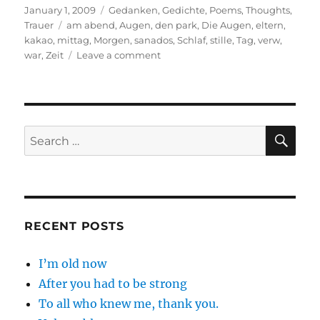
Posted
Categories
January 1, 2009
Gedanken
,
Gedichte
,
Poems
,
Thoughts
,
on
Tags
Trauer
am abend
,
Augen
,
den park
,
Die Augen
,
eltern
,
kakao
,
mittag
,
Morgen
,
sanados
,
Schlaf
,
stille
,
Tag
,
verw
,
on
war
,
Zeit
Leave a comment
Der
schönste
Tag
SE
Search
for:
RECENT POSTS
I’m old now
After you had to be strong
To all who knew me, thank you.