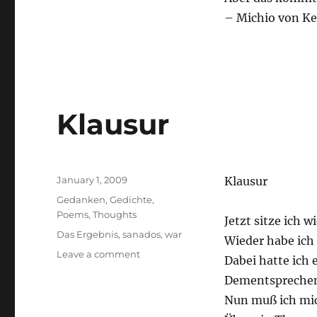
Man
– Michio von Ker
könnte
…
Klausur
Posted
January 1, 2009
Klausur
on
Categories
Gedanken
,
Gedichte
,
Poems
,
Thoughts
Jetzt sitze ich w
Tags
Das Ergebnis
,
sanados
,
war
Wieder habe ich 
on
Leave a comment
Dabei hatte ich 
Klausur
Dementsprechend
Nun muß ich mic