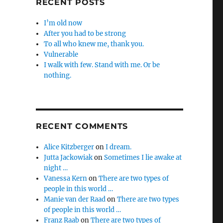
RECENT POSTS
I’m old now
After you had to be strong
To all who knew me, thank you.
Vulnerable
I walk with few. Stand with me. Or be
nothing.
RECENT COMMENTS
Alice Kitzberger
on
I dream.
Jutta Jackowiak
on
Sometimes I lie awake at
night …
Vanessa Kern
on
There are two types of
people in this world …
Manie van der Raad
on
There are two types
of people in this world …
Franz Raab
on
There are two types of