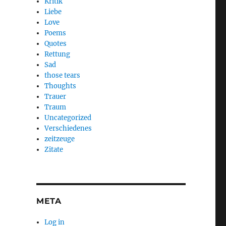
Kritik
Liebe
Love
Poems
Quotes
Rettung
Sad
those tears
Thoughts
Trauer
Traum
Uncategorized
Verschiedenes
zeitzeuge
Zitate
META
Log in