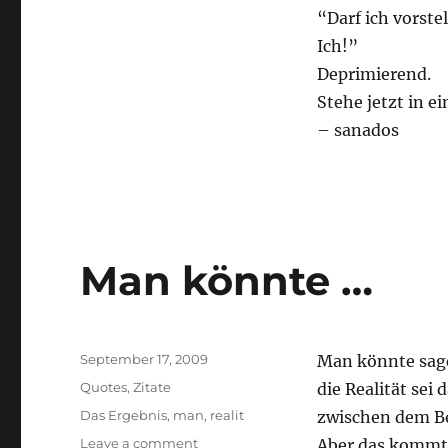
“Darf ich vorste
Ich!”
Deprimierend.
Stehe jetzt in e
– sanados
Man könnte …
Posted
September 17, 2009
Man könnte sag
on
Categories
Quotes
,
Zitate
die Realität se
Tags
Das Ergebnis
,
man
,
realit
zwischen dem B
on
Leave a comment
Aber das kommt 