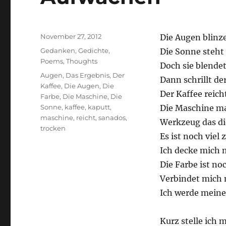
Posted
November 27, 2012
Die Augen blinze
on
Categories
Gedanken
,
Gedichte
,
Die Sonne steht
Poems
,
Thoughts
Doch sie blendet
Tags
Augen
,
Das Ergebnis
,
Der
Dann schrillt de
Kaffee
,
Die Augen
,
Die
Der Kaffee reicht
Farbe
,
Die Maschine
,
Die
Sonne
,
kaffee
,
kaputt
,
Die Maschine ma
maschine
,
reicht
,
sanados
,
Werkzeug das di
trocken
Es ist noch viel 
Ich decke mich m
Die Farbe ist no
Verbindet mich
Ich werde meine
Kurz stelle ich m