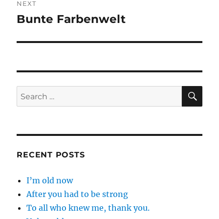
NEXT
Bunte Farbenwelt
Next
post:
SE
Search
for:
RECENT POSTS
I’m old now
After you had to be strong
To all who knew me, thank you.