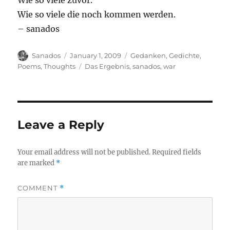
Wie so viele zuvor.
Wie so viele die noch kommen werden.
– sanados
Author
Posted
Categories
Sanados
January 1, 2009
Gedanken
,
Gedichte
,
on
Tags
Poems
,
Thoughts
Das Ergebnis
,
sanados
,
war
Leave a Reply
Your email address will not be published.
Required fields
are marked
*
COMMENT
*