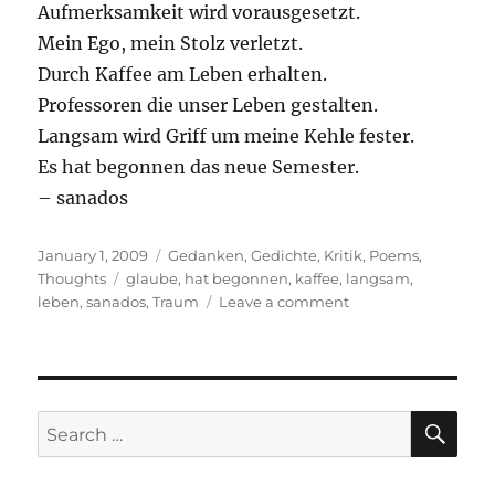
Aufmerksamkeit wird vorausgesetzt.
Mein Ego, mein Stolz verletzt.
Durch Kaffee am Leben erhalten.
Professoren die unser Leben gestalten.
Langsam wird Griff um meine Kehle fester.
Es hat begonnen das neue Semester.
– sanados
Posted
Categories
January 1, 2009
Gedanken
,
Gedichte
,
Kritik
,
Poems
,
on
Tags
Thoughts
glaube
,
hat begonnen
,
kaffee
,
langsam
,
on
leben
,
sanados
,
Traum
Leave a comment
Neues
Semester
SE
Search
for: