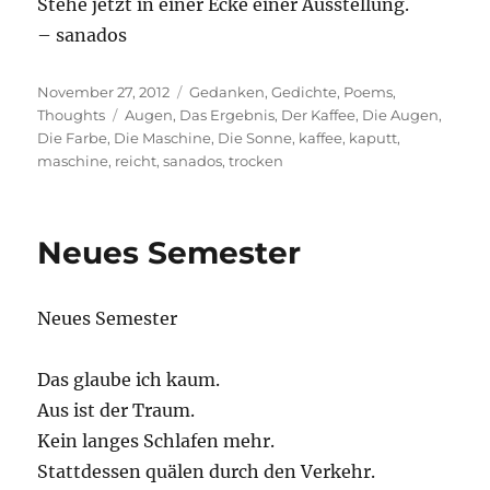
Stehe jetzt in einer Ecke einer Ausstellung.
– sanados
Posted
Categories
November 27, 2012
Gedanken
,
Gedichte
,
Poems
,
on
Tags
Thoughts
Augen
,
Das Ergebnis
,
Der Kaffee
,
Die Augen
,
Die Farbe
,
Die Maschine
,
Die Sonne
,
kaffee
,
kaputt
,
maschine
,
reicht
,
sanados
,
trocken
Neues Semester
Neues Semester
Das glaube ich kaum.
Aus ist der Traum.
Kein langes Schlafen mehr.
Stattdessen quälen durch den Verkehr.