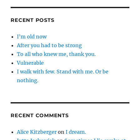
RECENT POSTS
I’m old now
After you had to be strong
To all who knew me, thank you.
Vulnerable
I walk with few. Stand with me. Or be
nothing.
RECENT COMMENTS
Alice Kitzberger
on
I dream.