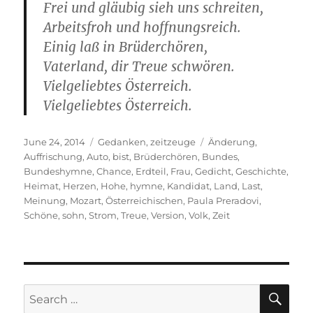
Frei und gläubig sieh uns schreiten,
Arbeitsfroh und hoffnungsreich.
Einig laß in Brüderchören,
Vaterland, dir Treue schwören.
Vielgeliebtes Österreich.
Vielgeliebtes Österreich.
Posted
Categories
Tags
June 24, 2014
Gedanken
,
zeitzeuge
Änderung
,
on
Auffrischung
,
Auto
,
bist
,
Brüderchören
,
Bundes
,
Bundeshymne
,
Chance
,
Erdteil
,
Frau
,
Gedicht
,
Geschichte
,
Heimat
,
Herzen
,
Hohe
,
hymne
,
Kandidat
,
Land
,
Last
,
Meinung
,
Mozart
,
Österreichischen
,
Paula Preradovi
,
Schöne
,
sohn
,
Strom
,
Treue
,
Version
,
Volk
,
Zeit
SE
Search