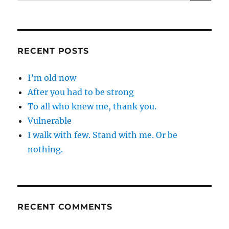
for:
RECENT POSTS
I’m old now
After you had to be strong
To all who knew me, thank you.
Vulnerable
I walk with few. Stand with me. Or be
nothing.
RECENT COMMENTS