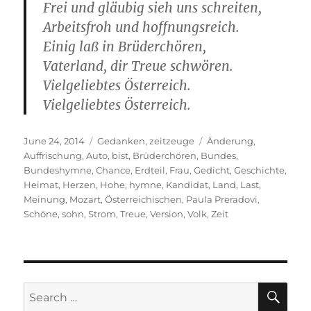
Frei und gläubig sieh uns schreiten,
Arbeitsfroh und hoffnungsreich.
Einig laß in Brüderchören,
Vaterland, dir Treue schwören.
Vielgeliebtes Österreich.
Vielgeliebtes Österreich.
Posted
Categories
Tags
June 24, 2014
Gedanken
,
zeitzeuge
Änderung
,
on
Auffrischung
,
Auto
,
bist
,
Brüderchören
,
Bundes
,
Bundeshymne
,
Chance
,
Erdteil
,
Frau
,
Gedicht
,
Geschichte
,
Heimat
,
Herzen
,
Hohe
,
hymne
,
Kandidat
,
Land
,
Last
,
Meinung
,
Mozart
,
Österreichischen
,
Paula Preradovi
,
Schöne
,
sohn
,
Strom
,
Treue
,
Version
,
Volk
,
Zeit
SE
Search