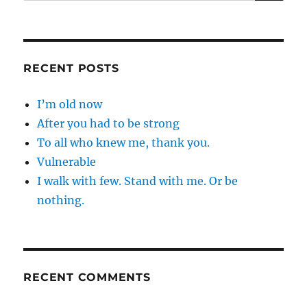
for:
RECENT POSTS
I’m old now
After you had to be strong
To all who knew me, thank you.
Vulnerable
I walk with few. Stand with me. Or be
nothing.
RECENT COMMENTS