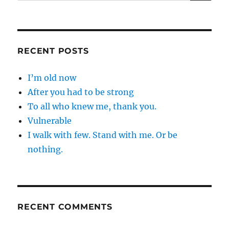
for:
RECENT POSTS
I’m old now
After you had to be strong
To all who knew me, thank you.
Vulnerable
I walk with few. Stand with me. Or be
nothing.
RECENT COMMENTS