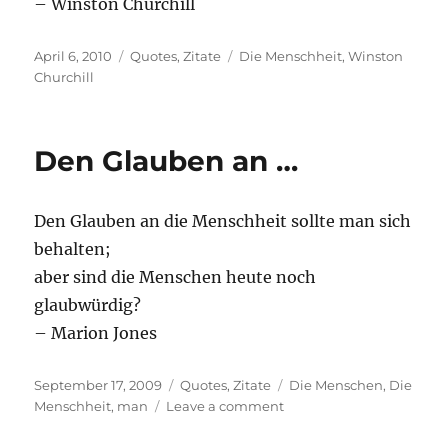
– Winston Churchill
Posted
Categories
Tags
April 6, 2010
Quotes
,
Zitate
Die Menschheit
,
Winston
on
Churchill
Den Glauben an …
Den Glauben an die Menschheit sollte man sich
behalten;
aber sind die Menschen heute noch
glaubwürdig?
– Marion Jones
Posted
Categories
Tags
September 17, 2009
Quotes
,
Zitate
Die Menschen
,
Die
on
on
Menschheit
,
man
Leave a comment
Den
Glauben