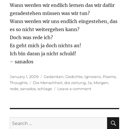
Wann werden wir endlich lernen das wir dafür
geradestehen müssen was wir tun?
Wann werden wir uns endlich eingestehen, das
es so nicht weitergehen kann?
Doch was rede ich?
Es geht mich ja doch nichts an!
Ich bin daran ja nicht schuld!
– sanados
Posted
Categories
January 1, 2009
Gedanken
,
Gedichte
,
Ignoranz
,
Poems
,
on
Tags
Thoughts
Die Menschheit
,
die zeitung
,
Ja
,
Morgen
,
on
rede
,
sanados
,
schlage
Leave a comment
Traurige
Wahrheit
SE
Search