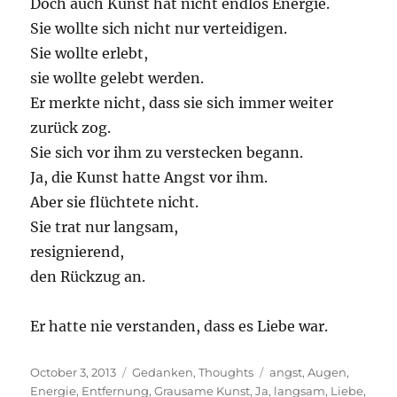
Doch auch Kunst hat nicht endlos Energie.
Sie wollte sich nicht nur verteidigen.
Sie wollte erlebt,
sie wollte gelebt werden.
Er merkte nicht, dass sie sich immer weiter
zurück zog.
Sie sich vor ihm zu verstecken begann.
Ja, die Kunst hatte Angst vor ihm.
Aber sie flüchtete nicht.
Sie trat nur langsam,
resignierend,
den Rückzug an.
Er hatte nie verstanden, dass es Liebe war.
Posted
Categories
Tags
October 3, 2013
Gedanken
,
Thoughts
angst
,
Augen
,
on
Energie
,
Entfernung
,
Grausame Kunst
,
Ja
,
langsam
,
Liebe
,