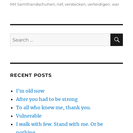
Mit Samthandschuhen
,
rief
,
verstecken
,
verteidigen
,
war
SE
Search
for:
RECENT POSTS
I’m old now
After you had to be strong
To all who knew me, thank you.
Vulnerable
I walk with few. Stand with me. Or be
nothing.