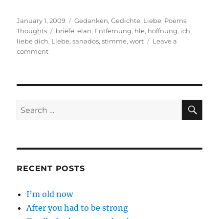
Posted
Categories
January 1, 2009
Gedanken
,
Gedichte
,
Liebe
,
Poems
,
on
Tags
Thoughts
briefe
,
elan
,
Entfernung
,
hle
,
hoffnung
,
ich
liebe dich
,
Liebe
,
sanados
,
stimme
,
wort
Leave a
on
comment
Ich
liebe
Dich
SE
Search
for:
RECENT POSTS
I’m old now
After you had to be strong