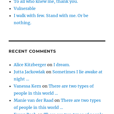
To all who knew me, thank you.
Vulnerable
I walk with few. Stand with me. Or be
nothing.
RECENT COMMENTS
Alice Kitzberger
on
I dream.
Jutta Jackowiak
on
Sometimes I lie awake at
night …
Vanessa Kern
on
There are two types of
people in this world …
Manie van der Raad
on
There are two types
of people in this world …