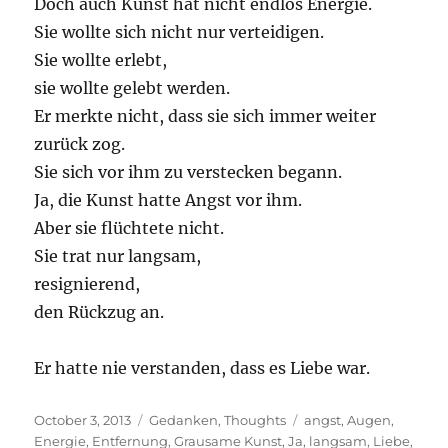
Doch auch Kunst hat nicht endlos Energie.
Sie wollte sich nicht nur verteidigen.
Sie wollte erlebt,
sie wollte gelebt werden.
Er merkte nicht, dass sie sich immer weiter
zurück zog.
Sie sich vor ihm zu verstecken begann.
Ja, die Kunst hatte Angst vor ihm.
Aber sie flüchtete nicht.
Sie trat nur langsam,
resignierend,
den Rückzug an.
Er hatte nie verstanden, dass es Liebe war.
Posted
Categories
Tags
October 3, 2013
Gedanken
,
Thoughts
angst
,
Augen
,
on
Energie
,
Entfernung
,
Grausame Kunst
,
Ja
,
langsam
,
Liebe
,