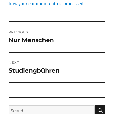
how your comment data is processed.
Post
PREVIOUS
navigation
Nur Menschen
Previous
post:
NEXT
Studiengbühren
Next
post:
SE
Search