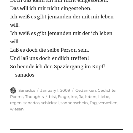
Doch das kann ich mir nicht eingestehen.
Das will ich mir nicht eingestehen.
Ich weiß es gibt jemanden der mit mir leben
will.
Ich weiß es gibt jemanden mit der ich leben
will.
Laß es doch die selbe Person sein.
Und laß uns doch endlich treffen!
So beende ich den Spaziergang im Kopf!
– sanados
Author
Posted
Categories
Sanados
January 1, 2009
Gedanken
,
Gedichte
,
on
Tags
Poems
,
Thoughts
bist
,
Frage
,
irre
,
Ja
,
leben
,
Liebe
,
regen
,
sanados
,
schicksal
,
sonnenschein
,
Tag
,
verweilen
,
wiesen