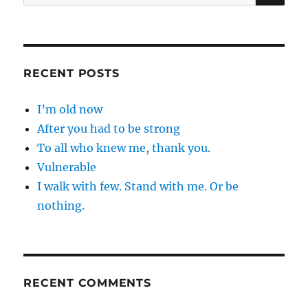
for:
RECENT POSTS
I’m old now
After you had to be strong
To all who knew me, thank you.
Vulnerable
I walk with few. Stand with me. Or be
nothing.
RECENT COMMENTS