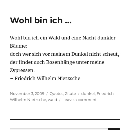
Wohl bin ich …
Wohl bin ich ein Wald und eine Nacht dunkler
Bäume:
doch wer sich vor meinem Dunkel nicht scheut,
der findet auch Rosenhänge unter meine
Zypressen.
– Friedrich Wilhelm Nietzsche
Posted
Categories
Tags
November 3, 2009
Quotes
,
Zitate
dunkel
,
Friedrich
on
on
Wilhelm Nietzsche
,
wald
Leave a comment
Wohl
bin
ich
…