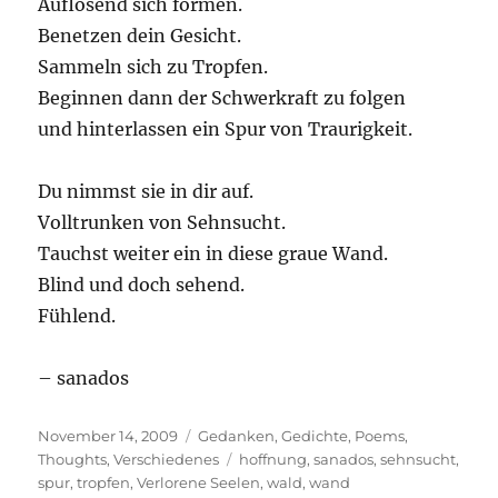
Auflösend sich formen.
Benetzen dein Gesicht.
Sammeln sich zu Tropfen.
Beginnen dann der Schwerkraft zu folgen
und hinterlassen ein Spur von Traurigkeit.
Du nimmst sie in dir auf.
Volltrunken von Sehnsucht.
Tauchst weiter ein in diese graue Wand.
Blind und doch sehend.
Fühlend.
– sanados
Posted
Categories
November 14, 2009
Gedanken
,
Gedichte
,
Poems
,
on
Tags
Thoughts
,
Verschiedenes
hoffnung
,
sanados
,
sehnsucht
,
spur
,
tropfen
,
Verlorene Seelen
,
wald
,
wand