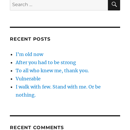
SE
Search
for:
RECENT POSTS
I’m old now
After you had to be strong
To all who knew me, thank you.
Vulnerable
I walk with few. Stand with me. Or be
nothing.
RECENT COMMENTS