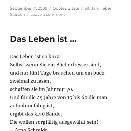
Posted
Categories
Tags
September 17, 2009
Quotes
,
Zitate
alt
,
Jahr
,
leben
,
on
on
Sterben
Leave a comment
Keiner
so
alt
Das Leben ist …
…
Das Leben ist so kurz!
Selbst wenn Sie ein Bücherfresser sind,
und nur fünf Tage brauchen um ein buch
zweimal zu lesen,
schaffen sie im Jahr nur 70.
Und für die 45 Jahre von 15 bis 60 die man
aufnahmefähig ist,
ergibt das 3150 Bände:
Die wollen sorgfältig ausgewählt sein!
– Arno Schmidt