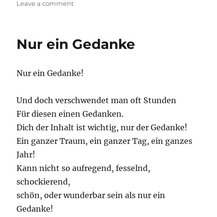
on
on
Leave a comment
Ich
trinke
auf
Nur ein Gedanke
…
Nur ein Gedanke!
Und doch verschwendet man oft Stunden
Für diesen einen Gedanken.
Dich der Inhalt ist wichtig, nur der Gedanke!
Ein ganzer Traum, ein ganzer Tag, ein ganzes
Jahr!
Kann nicht so aufregend, fesselnd,
schockierend,
schön, oder wunderbar sein als nur ein
Gedanke!