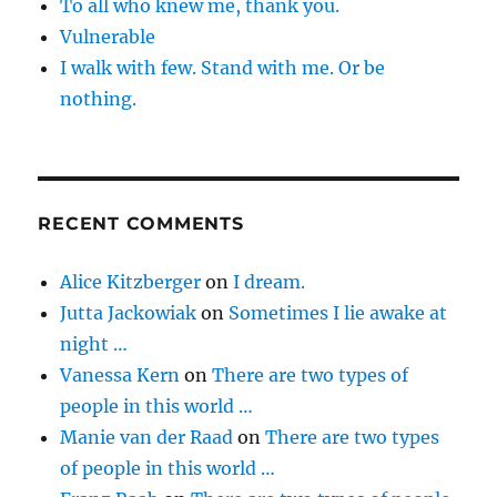
To all who knew me, thank you.
Vulnerable
I walk with few. Stand with me. Or be
nothing.
RECENT COMMENTS
Alice Kitzberger
on
I dream.
Jutta Jackowiak
on
Sometimes I lie awake at
night …
Vanessa Kern
on
There are two types of
people in this world …
Manie van der Raad
on
There are two types
of people in this world …