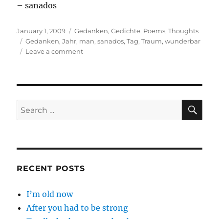
– sanados
Posted
Categories
January 1, 2009
Gedanken
,
Gedichte
,
Poems
,
Thoughts
on
Tags
Gedanken
,
Jahr
,
man
,
sanados
,
Tag
,
Traum
,
wunderbar
on
Leave a comment
Nur
ein
Gedanke
SE
Search
for:
RECENT POSTS
I’m old now
After you had to be strong