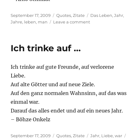
Posted
Categories
Tags
September 17, 2009
Quotes
,
Zitate
Das Leben
,
Jahr
,
on
on
Jahre
,
leben
,
man
Leave a comment
Das
Leben
ist
Ich trinke auf …
…
Ich trinke auf gute Freunde, auf verlorene
Liebe.
Auf alte Götter und auf neue Ziele.
Auf den ganz normalen Wahnsinn, auf das was
einmal war.
Darauf das alles endet und auf ein neues Jahr.
– Böhze Onkelz
Posted
Categories
Tags
September 17, 2009
Quotes
,
Zitate
Jahr
,
Liebe
,
war