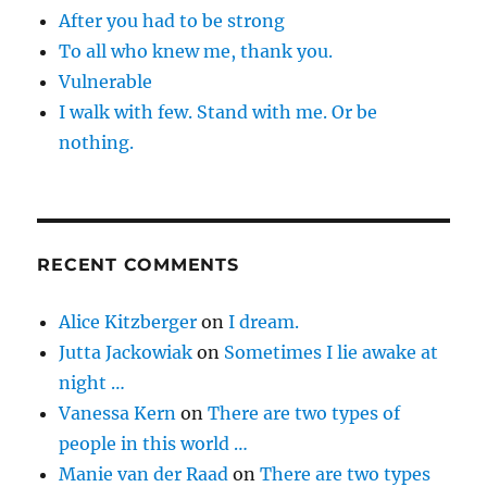
After you had to be strong
To all who knew me, thank you.
Vulnerable
I walk with few. Stand with me. Or be
nothing.
RECENT COMMENTS
Alice Kitzberger
on
I dream.
Jutta Jackowiak
on
Sometimes I lie awake at
night …
Vanessa Kern
on
There are two types of
people in this world …
Manie van der Raad
on
There are two types