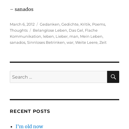
– sanados
Posted
Categories
March 6, 2012
Gedanken
,
Gedichte
,
Kritik
,
Poems
,
on
Tags
Thoughts
Belanglose Leben
,
Das Gel
,
Flache
Kommunikation
,
leben
,
Lieber
,
man
,
Mein Leben
,
sanados
,
Sinnloses Betrinken
,
war
,
Weite Leere
,
Zeit
SE
Search
for:
RECENT POSTS
I’m old now