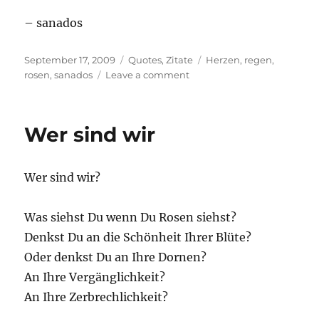
– sanados
Posted
Categories
Tags
September 17, 2009
Quotes
,
Zitate
Herzen
,
regen
,
on
on
rosen
,
sanados
Leave a comment
Befehle
den
…
Wer sind wir
Wer sind wir?
Was siehst Du wenn Du Rosen siehst?
Denkst Du an die Schönheit Ihrer Blüte?
Oder denkst Du an Ihre Dornen?
An Ihre Vergänglichkeit?
An Ihre Zerbrechlichkeit?