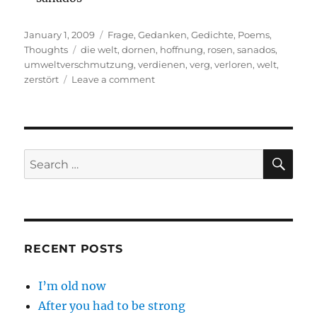
Posted
Categories
January 1, 2009
Frage
,
Gedanken
,
Gedichte
,
Poems
,
on
Tags
Thoughts
die welt
,
dornen
,
hoffnung
,
rosen
,
sanados
,
umweltverschmutzung
,
verdienen
,
verg
,
verloren
,
welt
,
on
zerstört
Leave a comment
Wer
sind
wir
SE
Search
for:
RECENT POSTS
I’m old now
After you had to be strong