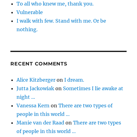
To all who knew me, thank you.
Vulnerable
I walk with few. Stand with me. Or be
nothing.
RECENT COMMENTS
Alice Kitzberger
on
I dream.
Jutta Jackowiak
on
Sometimes I lie awake at
night …
Vanessa Kern
on
There are two types of
people in this world …
Manie van der Raad
on
There are two types
of people in this world …