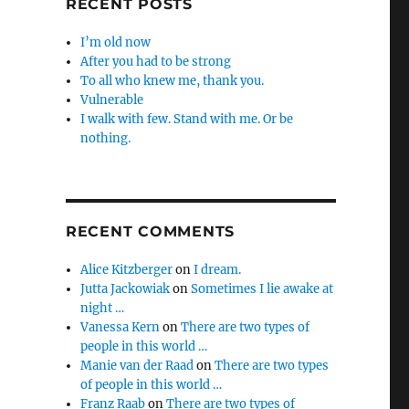
RECENT POSTS
I’m old now
After you had to be strong
To all who knew me, thank you.
Vulnerable
I walk with few. Stand with me. Or be
nothing.
RECENT COMMENTS
Alice Kitzberger
on
I dream.
Jutta Jackowiak
on
Sometimes I lie awake at
night …
Vanessa Kern
on
There are two types of
people in this world …
Manie van der Raad
on
There are two types
of people in this world …
Franz Raab
on
There are two types of