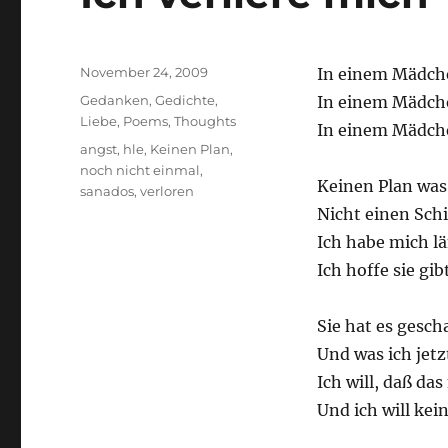
Posted
November 24, 2009
In einem Mädche
on
Categories
Gedanken
,
Gedichte
,
In einem Mädche
Liebe
,
Poems
,
Thoughts
In einem Mädche
Tags
angst
,
hle
,
Keinen Plan
,
noch nicht einmal
,
Keinen Plan was 
sanados
,
verloren
Nicht einen Schi
Ich habe mich lä
Ich hoffe sie gib
Sie hat es gescha
Und was ich jetz
Ich will, daß das
Und ich will kei