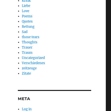
Kritik
Liebe
Love
Poems
Quotes
Rettung
Sad
those tears
Thoughts
Trauer
Traum
Uncategorized
Verschiedenes
zeitzeuge
Zitate
META
Log in