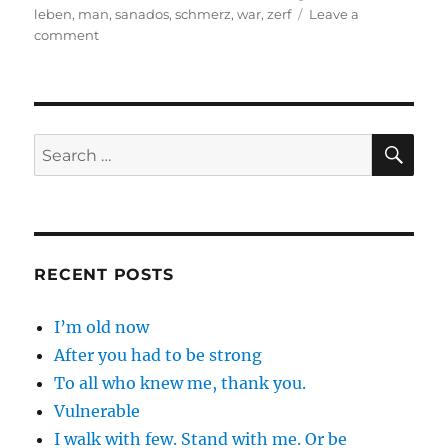
leben
,
man
,
sanados
,
schmerz
,
war
,
zerf
Leave a
on
comment
Es
tut
nicht
mehr
weh
SE
Search
for:
RECENT POSTS
I’m old now
After you had to be strong
To all who knew me, thank you.
Vulnerable
I walk with few. Stand with me. Or be