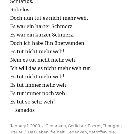
Schlaflos.
Ruhelos.
Doch nun tut es nicht mehr weh.
Es war ein harter Schmerz.
Es war ein kurzer Schmerz.
Doch ich habe Ihn überwunden.
Es tut nicht mehr weh!
Nein es tut nicht mehr weh!
Ich will das es nicht mehr weh tut!
Es tut nicht mehr weh!
Es tut immer mehr weh!
Es tut immer noch weh!
Es tut so sehr weh!
– sanados
Posted
Categories
January 1, 2009
Gedanken
,
Gedichte
,
Poems
,
Thoughts
,
on
Tags
Trauer
Das Leben
,
freiheit
,
Gedanken
,
getroffen
,
hle
,