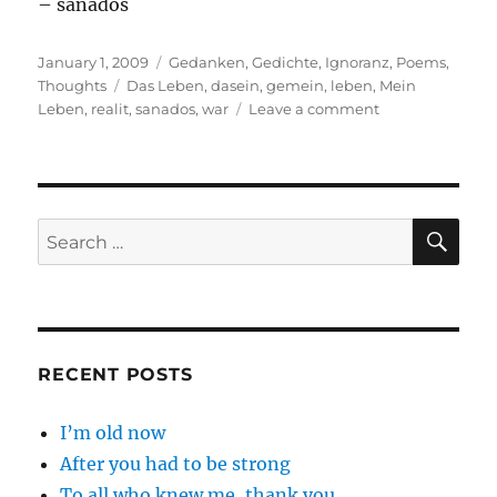
– sanados
Posted
Categories
January 1, 2009
Gedanken
,
Gedichte
,
Ignoranz
,
Poems
,
on
Tags
Thoughts
Das Leben
,
dasein
,
gemein
,
leben
,
Mein
on
Leben
,
realit
,
sanados
,
war
Leave a comment
Flucht
vor
dem
ich
SE
Search
for:
RECENT POSTS
I’m old now
After you had to be strong
To all who knew me, thank you.