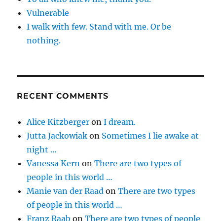
Vulnerable
I walk with few. Stand with me. Or be
nothing.
RECENT COMMENTS
Alice Kitzberger
on
I dream.
Jutta Jackowiak
on
Sometimes I lie awake at
night …
Vanessa Kern
on
There are two types of
people in this world …
Manie van der Raad
on
There are two types
of people in this world …
Franz Raab
on
There are two types of people