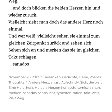
Weg.
… und doch blicken die beiden Herzen hin und
wieder zurück.
Vielleicht sieht man doch das andere Herz noch
einmal.
Und wer weiß, vielleicht sehen sie einmal zum
gleichen Zeitpunkt zurück und sehen sich.
Sehen sich an und merken das sie im gleichen
Takt schlagen.
– sanados
Posted
Categories
November 28, 2012
Gedanken
,
Gedichte
,
Liebe
,
Poems
,
on
Tags
Thoughts
Andere Herz
,
angst
,
Aufschrickt Sich
,
die welt
,
Eine Herz
,
herz
,
Herzen
,
Herzen Komisch
,
komisch
,
man
,
merken
,
sanados
,
sehnsucht
,
synchronisation
,
takt
,
welt
,
Welt Weg