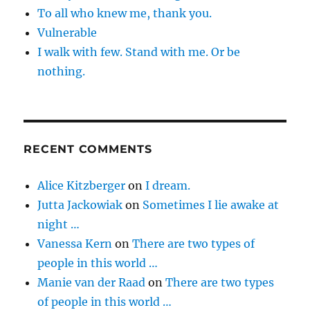
To all who knew me, thank you.
Vulnerable
I walk with few. Stand with me. Or be
nothing.
RECENT COMMENTS
Alice Kitzberger
on
I dream.
Jutta Jackowiak
on
Sometimes I lie awake at
night …
Vanessa Kern
on
There are two types of
people in this world …
Manie van der Raad
on
There are two types
of people in this world …