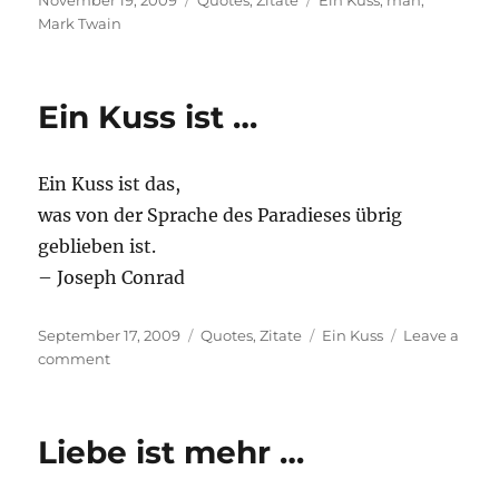
November 19, 2009
Quotes
,
Zitate
Ein Kuss
,
man
,
on
Mark Twain
Ein Kuss ist …
Ein Kuss ist das,
was von der Sprache des Paradieses übrig
geblieben ist.
– Joseph Conrad
Posted
Categories
Tags
September 17, 2009
Quotes
,
Zitate
Ein Kuss
Leave a
on
on
comment
Ein
Kuss
ist
Liebe ist mehr …
…