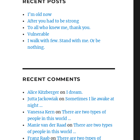
RECENT POSTS
I’m old now
After you had to be strong
To all who knew me, thank you.
Vulnerable
I walk with few. Stand with me. Or be
nothing.
RECENT COMMENTS
Alice Kitzberger
on
I dream.
Jutta Jackowiak
on
Sometimes I lie awake at
night …
Vanessa Kern
on
There are two types of
people in this world …
Manie van der Raad
on
There are two types
of people in this world …
Franz Raab
on
There are two types of