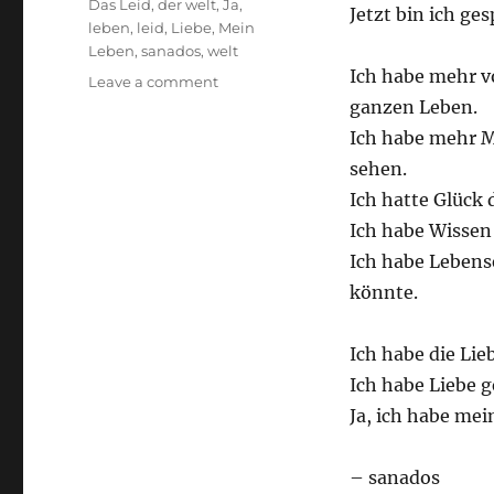
Tags
Das Leid
,
der welt
,
Ja
,
Jetzt bin ich g
leben
,
leid
,
Liebe
,
Mein
Leben
,
sanados
,
welt
Ich habe mehr v
on
Leave a comment
Leben
ganzen Leben.
Ich habe mehr M
sehen.
Ich hatte Glück 
Ich habe Wissen
Ich habe Lebens
könnte.
Ich habe die Lie
Ich habe Liebe 
Ja, ich habe mei
– sanados