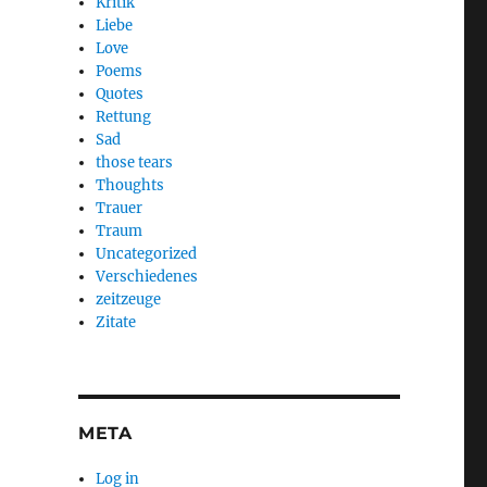
Kritik
Liebe
Love
Poems
Quotes
Rettung
Sad
those tears
Thoughts
Trauer
Traum
Uncategorized
Verschiedenes
zeitzeuge
Zitate
META
Log in