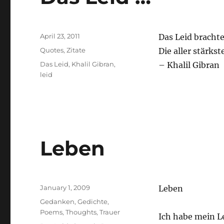
Posted
April 23, 2011
Das Leid brachte
on
Categories
Quotes
,
Zitate
Die aller stärks
Tags
Das Leid
,
Khalil Gibran
,
– Khalil Gibran
leid
Leben
Posted
January 1, 2009
Leben
on
Categories
Gedanken
,
Gedichte
,
Poems
,
Thoughts
,
Trauer
Ich habe mein L