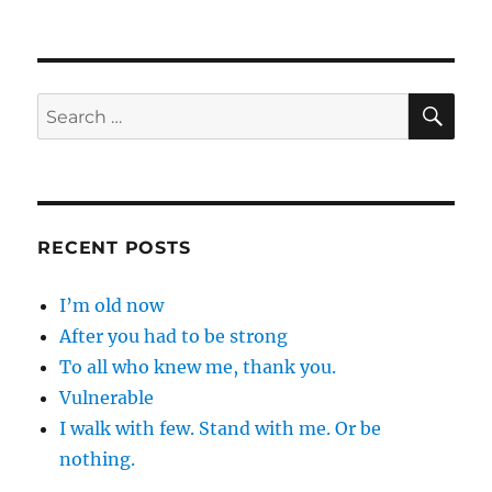
Eine
Geschichte
SE
Search
for:
RECENT POSTS
I’m old now
After you had to be strong
To all who knew me, thank you.
Vulnerable
I walk with few. Stand with me. Or be
nothing.