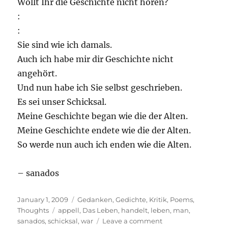
Wollt Ihr die Geschichte nicht hören?
:
:
Sie sind wie ich damals.
Auch ich habe mir dir Geschichte nicht
angehört.
Und nun habe ich Sie selbst geschrieben.
Es sei unser Schicksal.
Meine Geschichte began wie die der Alten.
Meine Geschichte endete wie die der Alten.
So werde nun auch ich enden wie die Alten.
– sanados
Posted
Categories
January 1, 2009
Gedanken
,
Gedichte
,
Kritik
,
Poems
,
on
Tags
Thoughts
appell
,
Das Leben
,
handelt
,
leben
,
man
,
on
sanados
,
schicksal
,
war
Leave a comment